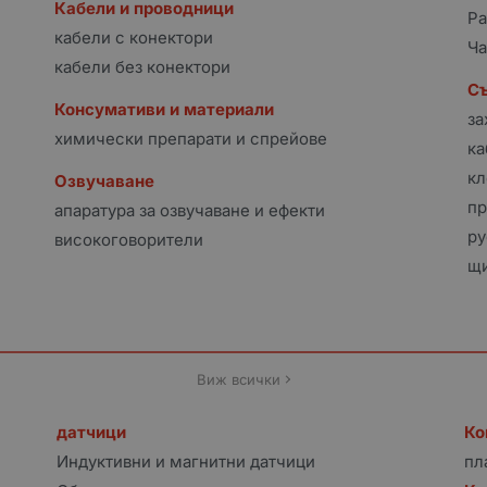
Кабели и проводници
Ра
кабели с конектори
Ча
кабели без конектори
С
Консумативи и материали
за
химически препарати и спрейове
ка
кл
Озвучаване
пр
апаратура за озвучаване и ефекти
ру
високоговорители
щи
Виж всички
датчици
Ко
Индуктивни и магнитни датчици
пл