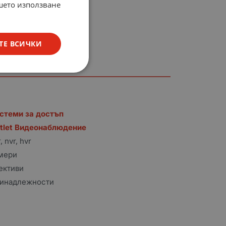
ашето използване
лескопични антени
ТЕ ВСИЧКИ
стеми за достъп
tlet Видеонаблюдение
, nvr, hvr
мери
ективи
инадлежности