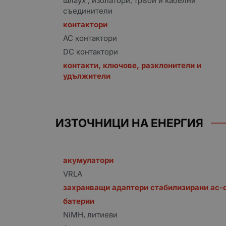
шлаух , изолатори, тръби и кабелни
съединители
контактори
AC контактори
DC контактори
контакти, ключове, разклонители и
удължители
ИЗТОЧНИЦИ НА ЕНЕРГИЯ
акумулатори
VRLA
захранващи адаптери стабилизирани ac-
батерии
NiMH, литиеви