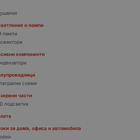
ушалки
ветление и лампи
d лампи
ожектори
сивни компоненти
ндензатори
олупроводници
тегрални схеми
зервни части
D подсветки
лета
оки за дома, офиса и автомобила
ойки