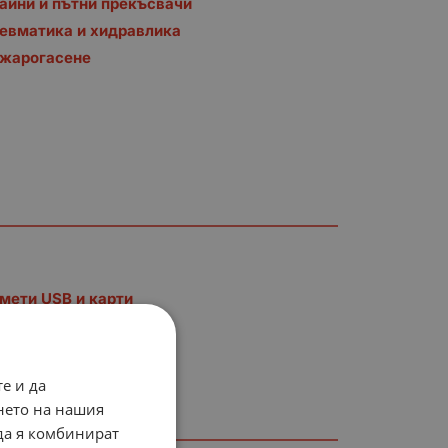
айни и пътни прекъсвачи
евматика и хидравлика
жарогасене
мети USB и карти
е и да
нето на нашия
 да я комбинират