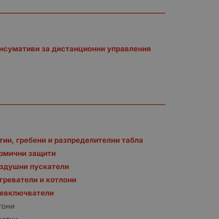
нсумативи за дистанционни управления
тии, гребени и разпределителни табла
рмични защити
здушни пускатели
греватели и котлони
евключватели
тони