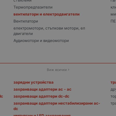
стъклени
га
Термопредпазители
кл
вентилатори и електродвигатели
ми
Вентилатори
ПЕ
електромотори, стъпкови мотори, ел
двигатели
Аудиомотори и видеомотори
Виж всички
зарядни устройства
тр
захранващи адаптери ac - ac
др
dc
захранващи адаптери dc-dc
то
захранващи адаптери нестабилизирани ac-
тр
dc
импулсни и LED захранвания