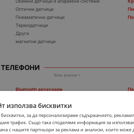
Обемни датчици и алармени системи
Кр
Оптични датчици
Пн
Пневматични датчици
По
Термодатчици
Други
магнитни датчици
, ТЕЛЕФОНИ
Виж всички
Bluetooth аксесоари
Па
Рутери и суичове
йт използва бисквитки
Чанти, калъфи, кутии
 бисквитки, за да персонализираме съдържанието, рекламит
шия трафик. Също така споделяме информация за използва
рана с нашите партньори за реклама и анализи, които може