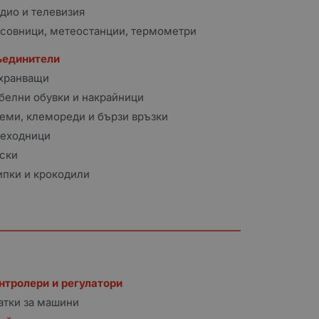
дио и телевизия
совници, метеостанции, термометри
ъединители
хранващи
белни обувки и накрайници
еми, клемореди и бързи връзки
еходници
ски
пки и крокодили
нтролери и регулатори
атки за машини