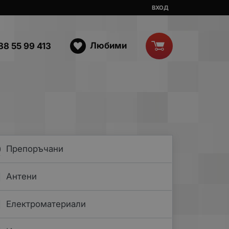
ВХОД
Любими
88 55 99 413
Препоръчани
Антени
Електроматериали