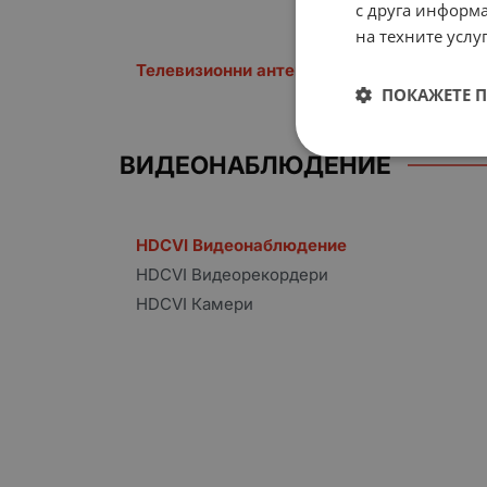
с друга информа
на техните услуг
Телевизионни антени и усилватели
ПОКАЖЕТЕ 
ВИДЕОНАБЛЮДЕНИЕ
HDCVI Видеонаблюдение
HDCVI Видеорекордери
HDCVI Камери