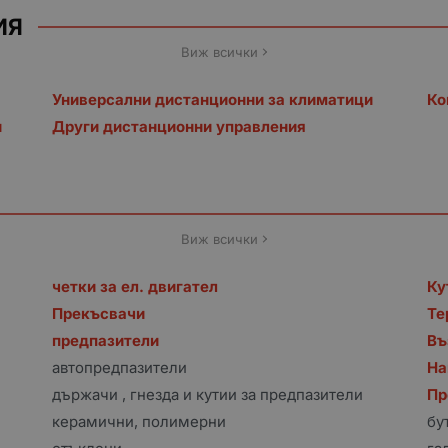
ИЯ
Виж всички
Универсални дистанционни за климатици
Ко
и
Други дистанционни управления
Виж всички
четки за ел. двигател
Ку
Прекъсвачи
Те
предпазители
Въ
автопредпазители
На
държачи , гнезда и кутии за предпазители
Пр
керамични, полимерни
бу