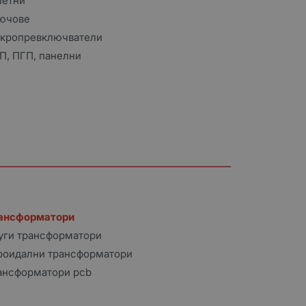
летни
ючове
кропревключватели
П, ПГП, панелни
ансформатори
уги трансформатори
роидални трансформатори
ансформатори pcb