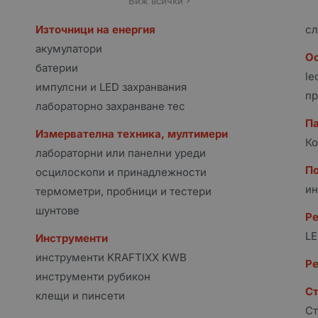
Виж всички
Източници на енергия
сл
акумулатори
Ос
батерии
le
импулсни и LED захранвания
пр
лабораторно захранване тес
Па
Измервателна техника, мултимери
Ко
лабораторни или панелни уреди
П
осцилоскопи и принадлежности
ин
термометри, пробници и тестери
шунтове
Ре
LE
Инструменти
инструменти KRAFTIXX KWB
Ре
инструменти рубикон
Ст
клещи и пинсети
Ст