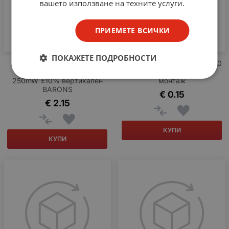
вашето използване на техните услуги.
ПРИЕМЕТЕ ВСИЧКИ
ПОКАЖЕТЕ ПОДРОБНОСТИ
Многооборотен тример
Тример потенциометър 300
потенциометър 1 kohm
ohm 0.1W вертикален
250mW ±10% вертикален
монтаж
BARONS
€
0.15
€
2.15
КУПИ
КУПИ