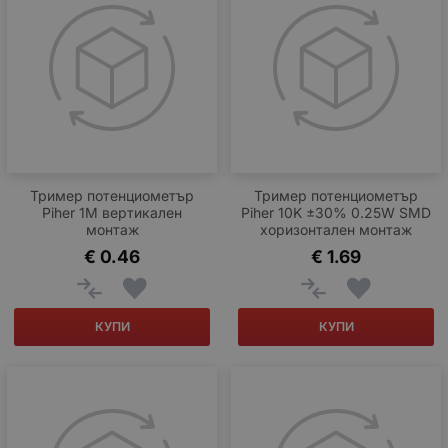
Тример потенциометър
Тример потенциометър
Piher 1M вертикален
Piher 10K ±30% 0.25W SMD
монтаж
хоризонтален монтаж
€
0.46
€
1.69
КУПИ
КУПИ