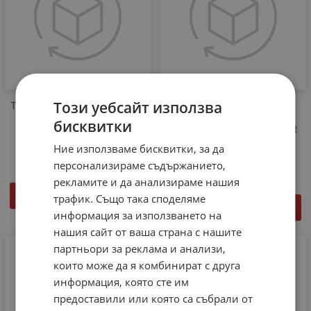
Този уебсайт използва
Тример потенциометър 500
Многооборотен тример
ohm 0.1W хоризонтален
потенциометър 10kohm
бисквитки
монтаж RKT6V-500
0.5W ±10% вертикален SR
PASSIVES
€
0.15
Ние използваме бисквитки, за да
€
0.77
персонализираме съдържанието,
рекламите и да анализираме нашия
КУПИ
трафик. Също така споделяме
КУПИ
информация за използването на
нашия сайт от ваша страна с нашите
партньори за реклама и анализи,
които може да я комбинират с друга
информация, която сте им
предоставили или която са събрали от