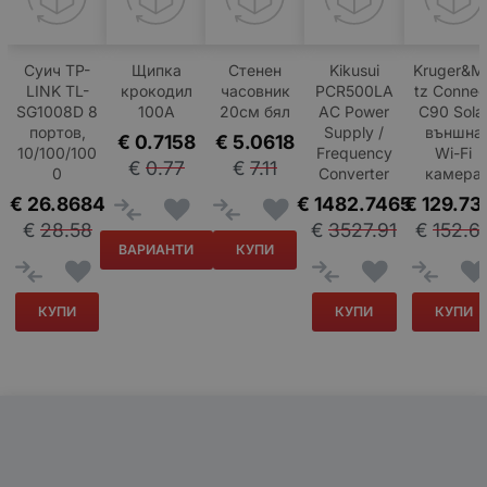
Суич TP-
Щипка
Стенен
Kikusui
Kruger&M
LINK TL-
крокодил
часовник
PCR500LA
tz Connec
SG1008D 8
100A
20см бял
AC Power
C90 Sola
портов,
Supply /
външна
€
0.7158
€
5.0618
10/100/100
Frequency
Wi-Fi
€
0.77
€
7.11
0
Converter
камера
€
26.8684
€
1482.7465
€
129.73
€
28.58
€
3527.91
€
152.6
ВАРИАНТИ
КУПИ
КУПИ
КУПИ
КУПИ