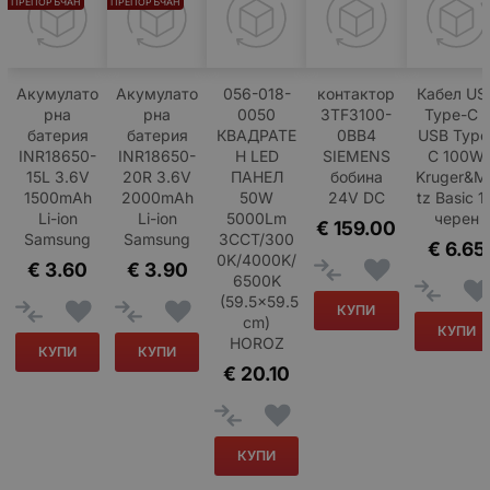
ПРЕПОРЪЧАН
ПРЕПОРЪЧАН
Акумулато
Акумулато
056-018-
контактор
Кабел US
рна
рна
0050
3TF3100-
Type-C -
батерия
батерия
КВАДРАТЕ
0BB4
USB Type
INR18650-
INR18650-
Н LED
SIEMENS
C 100W
15L 3.6V
20R 3.6V
ПАНЕЛ
бобина
Kruger&M
1500mAh
2000mAh
50W
24V DC
tz Basic 1
Li-ion
Li-ion
5000Lm
черен
€
159.00
Samsung
Samsung
3CCT/300
€
6.65
0K/4000K/
€
3.60
€
3.90
6500K
(59.5x59.5
КУПИ
cm)
КУПИ
HOROZ
КУПИ
КУПИ
€
20.10
КУПИ