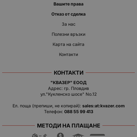
Вашите права
Отказ от сделка
За нас
Полезни връзки
Карта на сайта
Контакти
КОНТАКТИ
"КВАЗЕР" ЕООД
Адрес: гр. Пловдив
ул."Кукленско шосе" No.12
Ел. поща (препиши, не копирай):
salеs:at:kvazer.cоm
Телефон:
088 55 99 413
МЕТОДИ НА ПЛАЩАНЕ