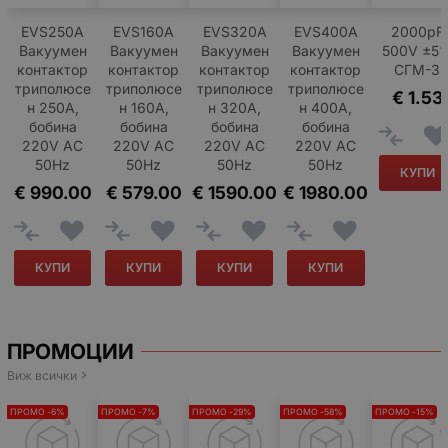
EVS250A
EVS160A
EVS320A
EVS400A
2000pF
Вакуумен
Вакуумен
Вакуумен
Вакуумен
500V ±5
контактор
контактор
контактор
контактор
СГМ-3
триполюсе
триполюсе
триполюсе
триполюсе
€
1.53
н 250A,
н 160A,
н 320A,
н 400A,
бобина
бобина
бобина
бобина
220V AC
220V AC
220V AC
220V AC
50Hz
50Hz
50Hz
50Hz
КУПИ
€
990.00
€
579.00
€
1590.00
€
1980.00
КУПИ
КУПИ
КУПИ
КУПИ
ПРОМОЦИИ
Виж всички
ПРОМО -6%
ПРОМО -7%
ПРОМО -29%
ПРОМО -58%
ПРОМО -15%