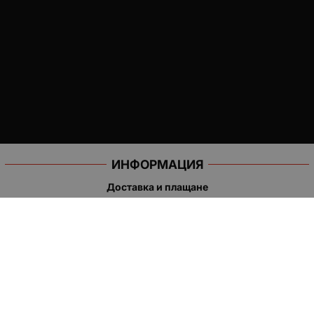
ИНФОРМАЦИЯ
Доставка и плащане
Общи условия за ползване
Политиката за поверителност
Политика за използване на бисквитки
При възникване на спор, свързан с покупка онлайн, можете
да ползвате сайта ОРС