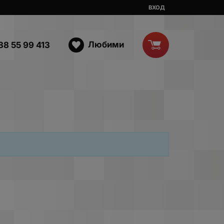
ВХОД
Любими
88 55 99 413