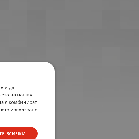
е и да
нето на нашия
 да я комбинират
ашето използване
ТЕ ВСИЧКИ