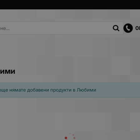
0
ими
още нямате добавени продукти в Любими