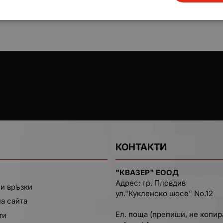
КОНТАКТИ
"КВАЗЕР" ЕООД
Адрес: гр. Пловдив
и връзки
ул."Кукленско шосе" No.12
на сайта
Ел. поща (препиши, не копир
ти