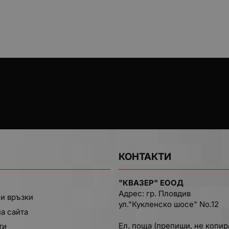
КОНТАКТИ
"КВАЗЕР" ЕООД
Адрес: гр. Пловдив
и връзки
ул."Кукленско шосе" No.12
на сайта
Ел. поща (препиши, не копир
ти