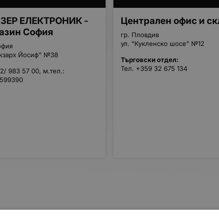
ЗЕР ЕЛЕКТРОНИК -
Централен офис и ск
азин София
гр. Пловдив
ул. "Кукленско шосе" №12
офия
Екзарх Йосиф" №38
Търговски отдел:
Тел. +359 32 675 134
02/ 983 57 00, м.тел.:
/599390