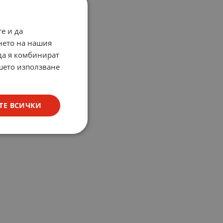
е и да
нето на нашия
 да я комбинират
ашето използване
ТЕ ВСИЧКИ