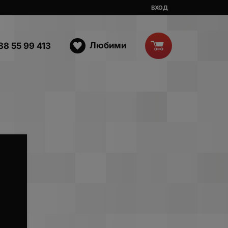
ВХОД
Любими
88 55 99 413