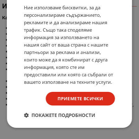
ИНФОРМАЦИЯ
Ние използваме бисквитки, за да
персонализираме съдържанието,
Камера ендоскоп за телефон, лаптоп и компютър
рекламите и да анализираме нашия
Резолюция: 640 x 480p
трафик. Също така споделяме
Сензор на камерата: 1/5'
информация за използването на
Диаметър на камерата: 7 mm
нашия сайт от ваша страна с нашите
Ъгъл на гледане: 67°
Дължина на кабела: 2 m
партньори за реклама и анализи,
IP защита: IP67
които може да я комбинират с друга
Захранване: 5 V през USB
информация, която сте им
Поддържани операционни системи: Android (OTG),
предоставили или която са събрали от
Windows XP, 7 , 8, Vista, 10, 11
Фото формат: JPG
вашето използване на техните услуги.
Видео формат: AVI
Конектори: USB, USB-C, Micro USB
ПРИЕМЕТЕ ВСИЧКИ
6 светодиода
Комплектът включва: камера, накрайници (кука, магнит,
странично огледало)
ПОКАЖЕТЕ ПОДРОБНОСТИ