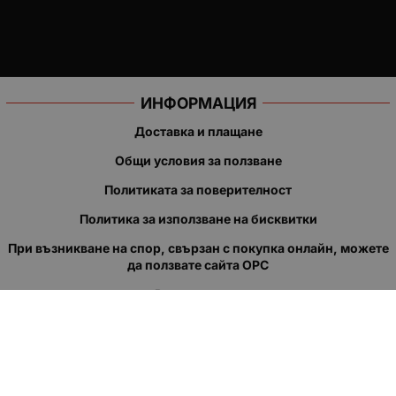
ИНФОРМАЦИЯ
Доставка и плащане
Общи условия за ползване
Политиката за поверителност
Политика за използване на бисквитки
При възникване на спор, свързан с покупка онлайн, можете
да ползвате сайта ОРС
Вашите права
Отказ от сделка
За нас
Полезни връзки