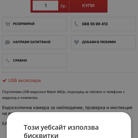
КУПИ
бр.
088 55 99 413
РЕЗЕРВИРАЙ
НАПРАВИ ЗАПИТВАНЕ
ДОБАВИ В ЛЮБИМИ
СРАВНИ
USB аксесоари
Портативен USB ендоскоп
Rebel 480p
, подходящ за таблети и телефони с
андроид и компютри.
Ендоскопична камера за наблюдение, проверка и инспекция
на всякакви трудно достъпни места.
EAN: 5901890098366
Този уебсайт използва
бисквитки