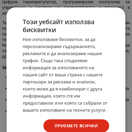
Цифров терморегулатор, програмируем контролер за
управление и контрол на температурата и влажност в
диапазона от -20°C~+80°C / 0%RH~100%RH.
Този уебсайт използва
Термостата има два дисплея: червен за температурата, и син
показващ. Над всеки от дисплеите има светодиод, който
бисквитки
светва при активиране на устройството за контрол на
Ние използваме бисквитки, за да
температура / влажност.
Контролера има 2 релейни изхода (10A всеки), които могат да
персонализираме съдържанието,
се конфигурират независимо, единият за температура,
рекламите и да анализираме нашия
другият за влажност.
трафик. Също така споделяме
информация за използването на
Характеристики:
нашия сайт от ваша страна с нашите
Едновременно следене и управление на температура и
партньори за реклама и анализи,
влажност.
Възможност за включване едновременно към системи за
които може да я комбинират с друга
охлаждане / отопление
информация, която сте им
Възможност за включване едновременно към системи за
предоставили или която са събрали от
овлажняване / обезвлажняване
вашето използване на техните услуги.
Функциите Отопление и Охлаждане могат да се задават
отделно, за да се предпази контролерът от резки
промени в параметрите. Същата функционалност е
ПРИЕМЕТЕ ВСИЧКИ
предвидена и при контрол на влажността.