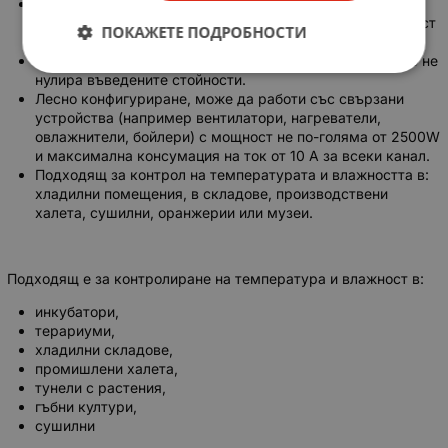
Двоен дисплей, с възможност за показване
едновременно на измерваната и на зададената влажност
ПОКАЖЕТЕ ПОДРОБНОСТИ
/ температура
Терморегулатора има памет, спиране на захранването не
нулира въведените стойности.
Лесно конфигуриране, може да работи със свързани
устройства (например вентилатори, нагреватели,
овлажнители, бойлери) с мощност не по-голяма от 2500W
и максимална консумация на ток от 10 A за всеки канал.
Подходящ за контрол на температурата и влажността в:
хладилни помещения, в складове, производствени
халета, сушилни, оранжерии или музеи.
Подходящ е за контролиране на температура и влажност в:
инкубатори,
терариуми,
хладилни складове,
промишлени халета,
тунели с растения,
гъбни култури,
сушилни