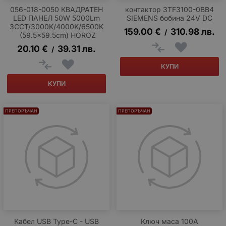
056-018-0050 КВАДРАТЕН
контактор 3TF3100-0BB4
LED ПАНЕЛ 50W 5000Lm
SIEMENS бобина 24V DC
3CCT/3000K/4000K/6500K
159.00
€
310.98
лв.
/
(59.5x59.5cm) HOROZ
20.10
€
39.31
лв.
/
КУПИ
КУПИ
ПРЕПОРЪЧАН
ПРЕПОРЪЧАН
Кабел USB Type-C - USB
Ключ маса 100A