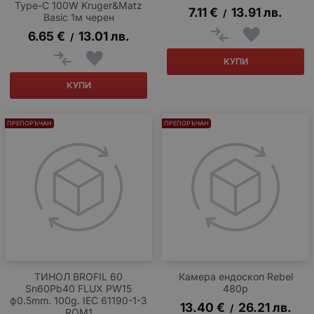
Type-C 100W Kruger&Matz
7.11
€
13.91
лв.
/
Basic 1м черен
6.65
€
13.01
лв.
/
КУПИ
КУПИ
ПРЕПОРЪЧАН
ПРЕПОРЪЧАН
ТИНОЛ BROFIL 60
Камера ендоскоп Rebel
Sn60Pb40 FLUX PW15
480p
ф0.5mm. 100g. IEC 61190-1-3
13.40
€
26.21
лв.
/
ROM1