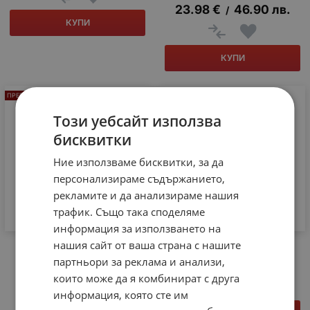
23.98
€
46.90
лв.
/
КУПИ
КУПИ
ПРЕПОРЪЧАН
ПРЕПОРЪЧАН
Този уебсайт използва
бисквитки
Ние използваме бисквитки, за да
персонализираме съдържанието,
рекламите и да анализираме нашия
трафик. Също така споделяме
информация за използването на
нашия сайт от ваша страна с нашите
Електронен калкулатор
Мултимер REBEL RB-33B
Rebel SC-200
партньори за реклама и анализи,
9.25
€
18.09
лв.
/
6.60
€
12.91
лв.
които може да я комбинират с друга
/
информация, която сте им