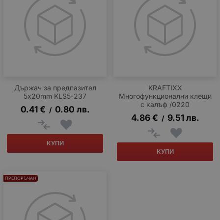
Държач за предпазител
KRAFTIXX
5x20mm KLS5-237
Многофункционални клещи
с калъф /0220
0.41
€
0.80
лв.
/
4.86
€
9.51
лв.
/
КУПИ
КУПИ
ПРЕПОРЪЧАН