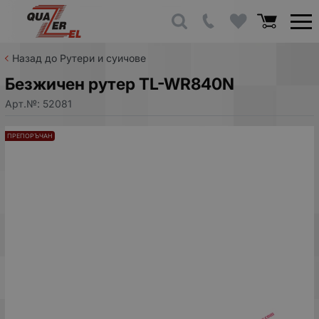
Назад до Рутери и суичове
Безжичен рутер TL-WR840N
Арт.№:
52081
ПРЕПОРЪЧАН