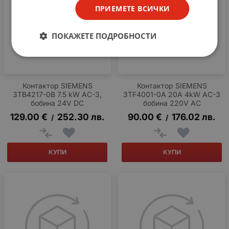
ПРИЕМЕТЕ ВСИЧКИ
ПОКАЖЕТЕ ПОДРОБНОСТИ
Контактор SIEMENS
Контактор SIEMENS
3TB4217-0B 7.5 kW AC-3,
3TF4001-0A 20A 4kW AC-3
бобина 24V DC
бобина 220V AC
129.00
€
252.30
лв.
90.00
€
176.02
лв.
/
/
КУПИ
КУПИ