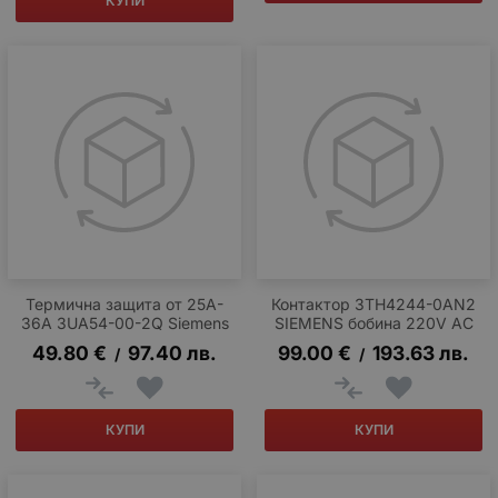
КУПИ
Термична защита от 25A-
Контактор 3TH4244-0AN2
36A 3UA54-00-2Q Siemens
SIEMENS бобина 220V AC
49.80
€
97.40
лв.
99.00
€
193.63
лв.
/
/
КУПИ
КУПИ