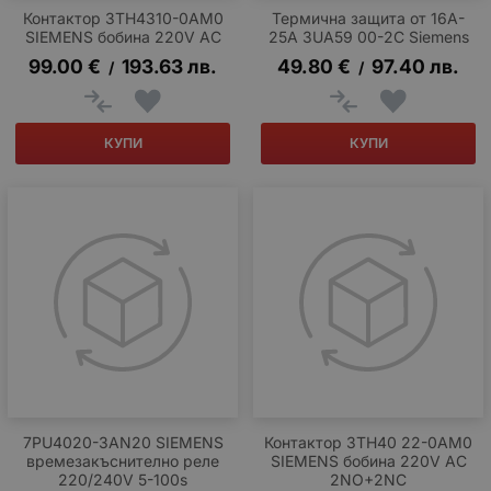
Контактор 3TH4310-0AM0
Термична защита от 16A-
SIEMENS бобина 220V AC
25А 3UA59 00-2C Siemens
99.00
€
193.63
лв.
49.80
€
97.40
лв.
/
/
КУПИ
КУПИ
7PU4020-3AN20 SIEMENS
Контактор 3TH40 22-0AM0
времезакъснително реле
SIEMENS бобина 220V AC
220/240V 5-100s
2NO+2NC