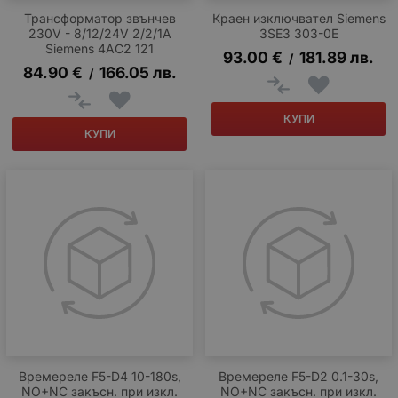
Трансформатор звънчев
Краен изключвател Siemens
230V - 8/12/24V 2/2/1A
3SE3 303-0E
Siemens 4AC2 121
93.00
€
181.89
лв.
/
84.90
€
166.05
лв.
/
КУПИ
КУПИ
Времереле F5-D4 10-180s,
Времереле F5-D2 0.1-30s,
NO+NC закъсн. при изкл.
NO+NC закъсн. при изкл.