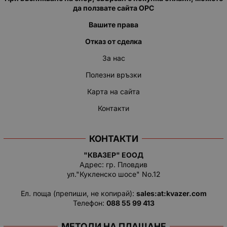
да ползвате сайта ОРС
Вашите права
Отказ от сделка
За нас
Полезни връзки
Карта на сайта
Контакти
КОНТАКТИ
"КВАЗЕР" ЕООД
Адрес: гр. Пловдив
ул."Кукленско шосе" No.12
Ел. поща (препиши, не копирай):
salеs:at:kvazer.cоm
Телефон:
088 55 99 413
МЕТОДИ НА ПЛАЩАНЕ