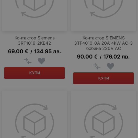
Контактор Siemens
Контактор SIEMENS
3RT1016-2KB42
3TF4010-0A 20A 4kW AC-3
бобина 220V AC
69.00
€
134.95
лв.
/
90.00
€
176.02
лв.
/
КУПИ
КУПИ