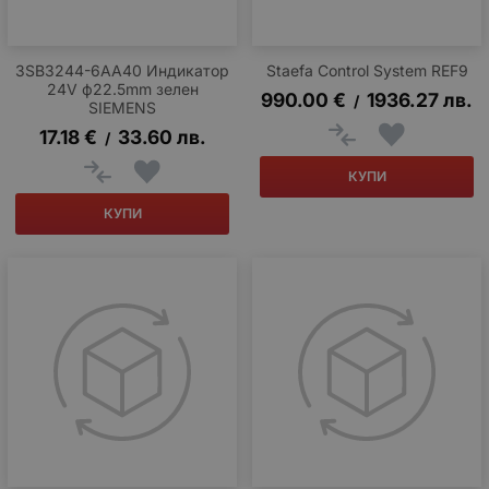
3SB3244-6AA40 Индикатор
Staefa Control System REF9
24V ф22.5mm зелен
990.00
€
1936.27
лв.
/
SIEMENS
17.18
€
33.60
лв.
/
КУПИ
КУПИ