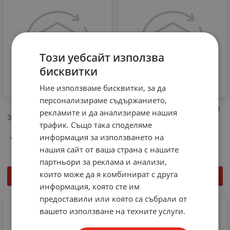
Този уебсайт използва
бисквитки
Ние използваме бисквитки, за да
персонализираме съдържанието,
Контактор SIEMENS
Контактор SIEMENS 3TA63
рекламите и да анализираме нашия
3TH8280-0A 8NO бобина на
08-0A, бобина 220VAC
трафик. Също така споделяме
220V AC
50Hz, 5НО + 3НЗ
информация за използването на
129.00
€
252.30
лв.
33.00
€
64.54
лв.
/
/
нашия сайт от ваша страна с нашите
партньори за реклама и анализи,
които може да я комбинират с друга
КУПИ
КУПИ
информация, която сте им
предоставили или която са събрали от
вашето използване на техните услуги.