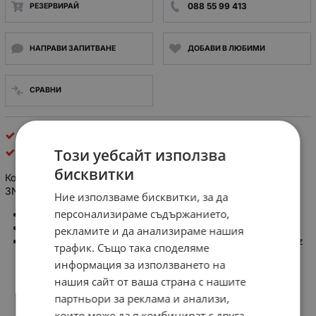
088 55 99 413
РЕЗЕРВИРАЙ
НАПРАВИ ЗАПИТВАНЕ
ДОБАВИ В ЛЮБИМИ
СРАВНИ
AC контактори
Този уебсайт използва
Siemens AG
бисквитки
Контактор 3TF31 01-0AM0 SIEMENS бобина 220V AC
3NO+1NC
Ние използваме бисквитки, за да
персонализираме съдържанието,
Производител: SIEMENS, Германия
Контакти: 3NO AC3 5.5kW@380V +1NC
рекламите и да анализираме нашия
Управляващо напрежение: AC 220 V 50 Hz / 264 V 60 Hz
трафик. Също така споделяме
информация за използването на
нашия сайт от ваша страна с нашите
партньори за реклама и анализи,
които може да я комбинират с друга