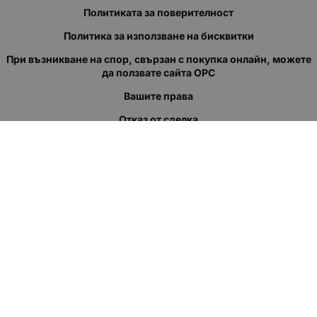
Политиката за поверителност
Политика за използване на бисквитки
При възникване на спор, свързан с покупка онлайн, можете
да ползвате сайта ОРС
Вашите права
Отказ от сделка
За нас
Полезни връзки
Карта на сайта
Контакти
КОНТАКТИ
"КВАЗЕР" ЕООД
Адрес: гр. Пловдив
ул."Кукленско шосе" No.12