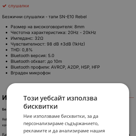
слушалки
Безжични слушалки - тапи SN-E10 Rebel
Размер на високоговорителя: 8mm
Честотна характеристика: 20Hz - 20kHz
Импеданс: 32Ω
Чувствителност: 98 dB ±3dB (1kHz)
THD: 0,8%
Bluetooth версия: 5.0
Bluetooth обхват: до 10m
Bluetooth профили: AVRCP, A2DP, HSP, HFP
Вграден микрофон
Този уебсайт използва
ИНФОРМАЦИЯ
бисквитки
Безжични слушалки REBEL SN-E10, тип тапички
Ние използваме бисквитки, за да
Rebel SN-E10 са уникални безжични слушалки, които осигуряват отлично
персонализираме съдържанието,
качество на звука и комфорт при използване.
рекламите и да анализираме нашия
Безжични слушалки с Bluetooth 5.0, който позволява бърза и