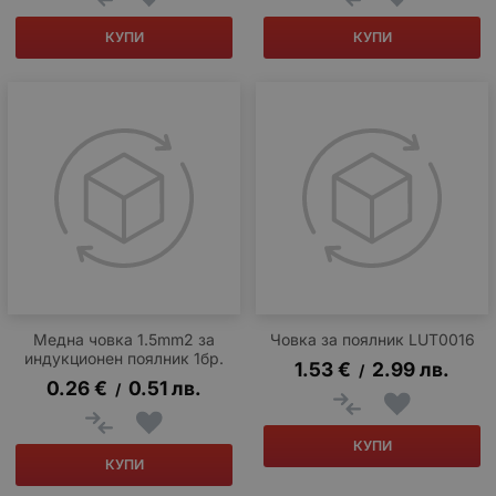
КУПИ
КУПИ
Медна човка 1.5mm2 за
Човка за поялник LUT0016
индукционен поялник 1бр.
1.53
€
2.99
лв.
/
0.26
€
0.51
лв.
/
КУПИ
КУПИ