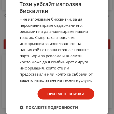
Този уебсайт използва
бисквитки
Огледало ф32mm ProsKit IN
Инструменти за запояване
Ние използваме бисквитки, за да
МS391
4бр ProsKit IN 1РК3178
персонализираме съдържанието,
5.60
€
10.95
лв.
7.72
€
15.10
лв.
/
/
рекламите и да анализираме нашия
трафик. Също така споделяме
информация за използването на
КУПИ
КУПИ
нашия сайт от ваша страна с нашите
партньори за реклама и анализи,
които може да я комбинират с друга
информация, която сте им
предоставили или която са събрали от
вашето използване на техните услуги.
ПРИЕМЕТЕ ВСИЧКИ
ПОКАЖЕТЕ ПОДРОБНОСТИ
Човка за поялник N1-2HQ
ZD-11M-1 Трета ръка