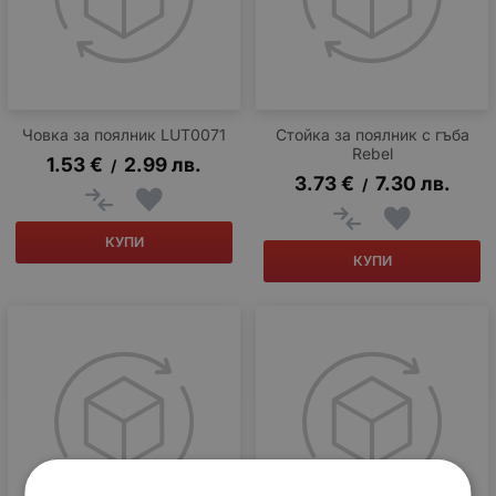
Човка за поялник LUT0071
Стойка за поялник с гъба
Rebel
1.53
€
2.99
лв.
/
3.73
€
7.30
лв.
/
КУПИ
КУПИ