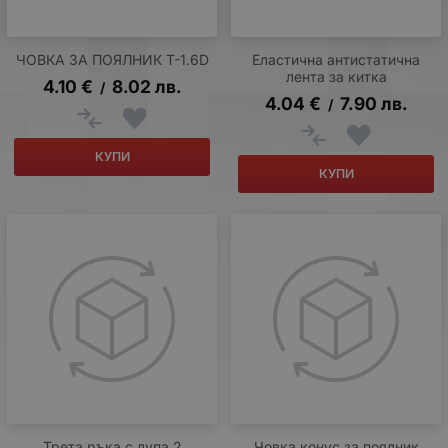
ЧОВКА ЗА ПОЯЛНИК T-1.6D
Еластична антистатична
лента за китка
4.10
€
8.02
лв.
/
4.04
€
7.90
лв.
/
КУПИ
КУПИ
Трета ръка с лупа 2
Човка конус за поялник