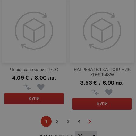
Човка за поялник T-2C
НАГРЕВАТЕЛ ЗА ПОЯЛНИК
ZD-99 48W
4.09
€
8.00
лв.
/
3.53
€
6.90
лв.
/
КУПИ
КУПИ
1
2
3
4
На страница по: