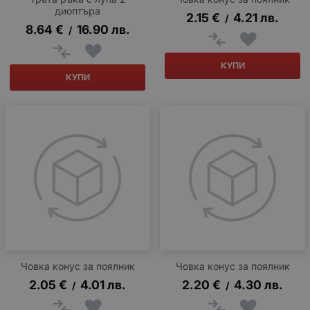
диоптъра
2.15
€
4.21
лв.
/
8.64
€
16.90
лв.
/
КУПИ
КУПИ
Човка конус за поялник
Човка конус за поялник
2.05
€
4.01
лв.
2.20
€
4.30
лв.
/
/