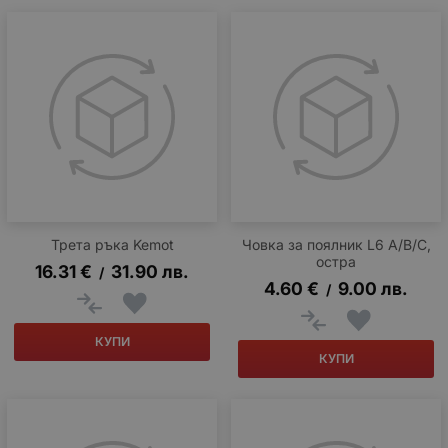
Трета ръка Kemot
Човка за поялник L6 A/B/C,
остра
16.31
€
31.90
лв.
/
4.60
€
9.00
лв.
/
КУПИ
КУПИ