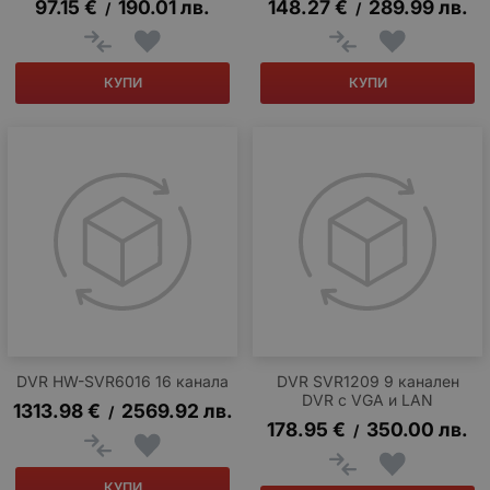
97.15
€
190.01
лв.
148.27
€
289.99
лв.
/
/
КУПИ
КУПИ
DVR HW-SVR6016 16 канала
DVR SVR1209 9 канален
DVR с VGA и LAN
1313.98
€
2569.92
лв.
/
178.95
€
350.00
лв.
/
КУПИ