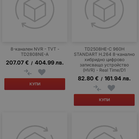
8-канален NVR - TVT -
TD2508HE-C 960H
TD2808NE-A
STANDART H.264 8-канално
хибридно цифрово
207.07
€
404.99
лв.
/
записващо устройство
(HVR) - Real Time/D1
82.80
€
161.94
лв.
/
КУПИ
КУПИ