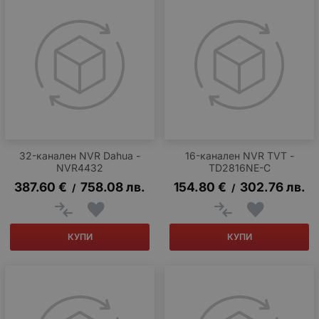
32-канален NVR Dahua -
16-канален NVR TVT -
NVR4432
TD2816NE-C
387.60
€
758.08
лв.
154.80
€
302.76
лв.
/
/
КУПИ
КУПИ