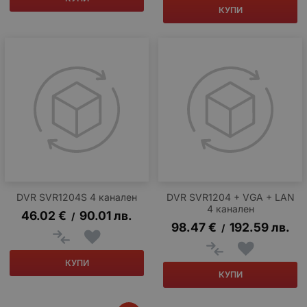
КУПИ
DVR SVR1204S 4 канален
DVR SVR1204 + VGA + LAN
4 канален
46.02
€
90.01
лв.
/
98.47
€
192.59
лв.
/
КУПИ
КУПИ