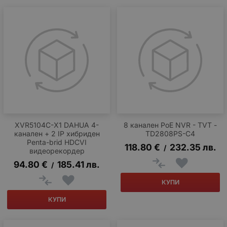
XVR5104C-X1 DAHUA 4-
8 канален PoE NVR - TVT -
канален + 2 IP хибриден
TD2808PS-C4
Penta-brid HDCVI
118.80
€
232.35
лв.
/
видеорекордер
94.80
€
185.41
лв.
/
КУПИ
КУПИ