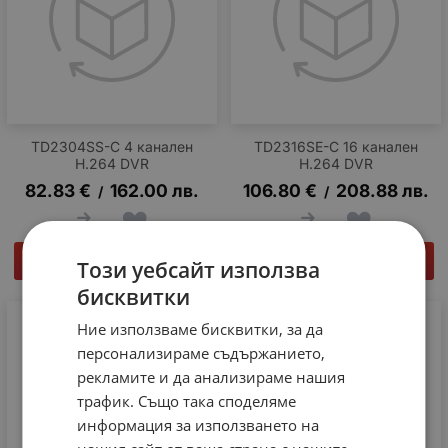
TD2304SS-C 4 канален
TD2316SE-C 16 канален
H.264 DVR
H.264 DVR
82.83
€
162.00
лв.
106.80
€
208.88
лв.
/
/
КУПИ
КУПИ
Този уебсайт използва
бисквитки
Ние използваме бисквитки, за да
персонализираме съдържанието,
рекламите и да анализираме нашия
трафик. Също така споделяме
информация за използването на