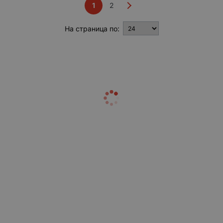
1
2
На страница по: