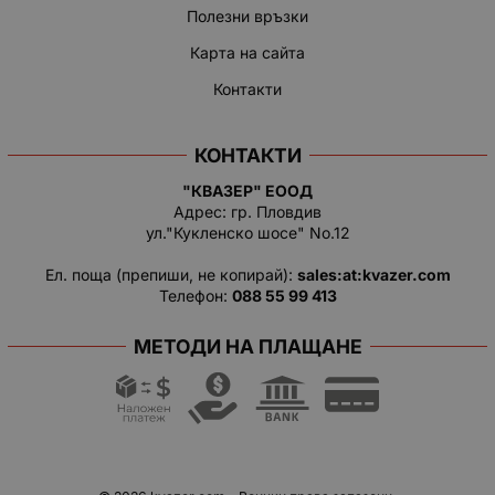
Полезни връзки
Карта на сайта
Контакти
КОНТАКТИ
"КВАЗЕР" ЕООД
Адрес: гр. Пловдив
ул."Кукленско шосе" No.12
Ел. поща (препиши, не копирай):
salеs:at:kvazer.cоm
Телефон:
088 55 99 413
МЕТОДИ НА ПЛАЩАНЕ