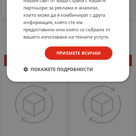
нашия сайт от ваша страна с нашите
партньори за реклама и анализи,
които може да я комбинират с друга
информация, която сте им
E-CH 9008-H 8 канален
E-CH 9016-H 16 канален
предоставили или която са събрали от
H.264 HVR
H.264 HVR
вашето използване на техните услуги.
208.61
€
408.01
лв.
138.05
€
270.00
лв.
/
/
ПРИЕМЕТЕ ВСИЧКИ
КУПИ
КУПИ
ПОКАЖЕТЕ ПОДРОБНОСТИ