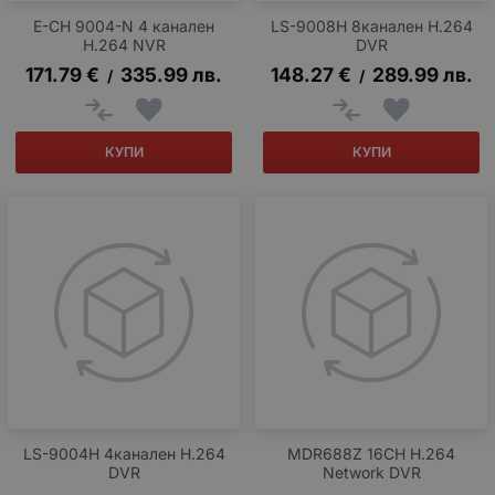
E-CH 9004-N 4 канален
LS-9008H 8канален H.264
H.264 NVR
DVR
171.79
€
335.99
лв.
148.27
€
289.99
лв.
/
/
КУПИ
КУПИ
LS-9004H 4канален H.264
MDR688Z 16CH H.264
DVR
Network DVR