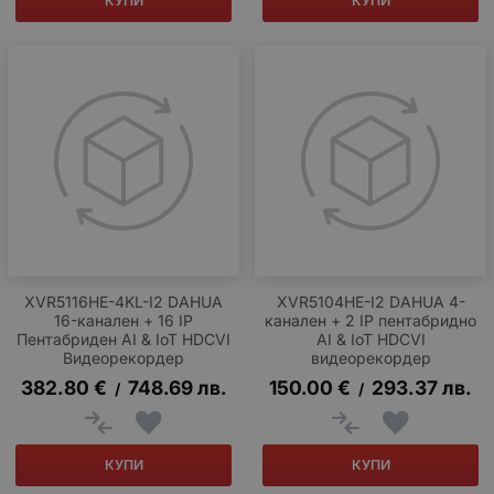
КУПИ
КУПИ
XVR5116HE-4KL-I2 DAHUA
XVR5104HE-I2 DAHUA 4-
16-канален + 16 IP
канален + 2 IP пентабридно
Пентабриден AI & IoT HDCVI
AI & IoT HDCVI
Видеорекордер
видеорекордер
382.80
€
748.69
лв.
150.00
€
293.37
лв.
/
/
КУПИ
КУПИ