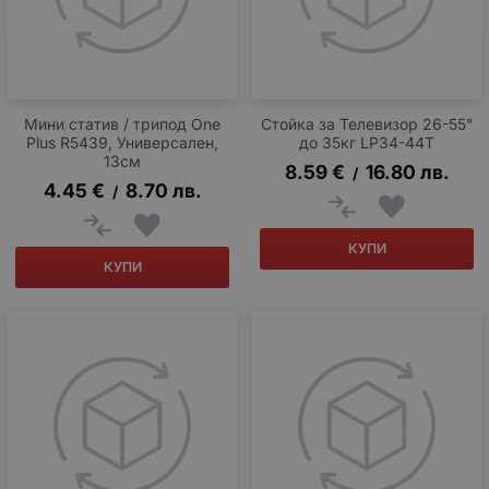
Мини статив / трипод One
Стойка за Телевизор 26-55"
Plus R5439, Универсален,
до 35кг LP34-44T
13см
8.59
€
16.80
лв.
/
4.45
€
8.70
лв.
/
КУПИ
КУПИ