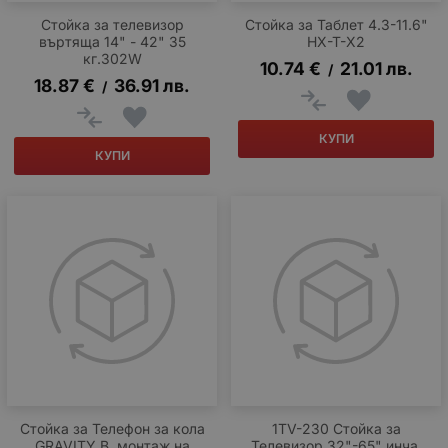
Стойка за телевизор
Стойка за Таблет 4.3-11.6"
въртяща 14" - 42" 35
HX-T-X2
кг.302W
10.74
€
21.01
лв.
/
18.87
€
36.91
лв.
/
КУПИ
КУПИ
Стойка за Телефон за кола
1TV-230 Стойка за
GRAVITY B, монтаж на
Телевизор 32"-65" инча,