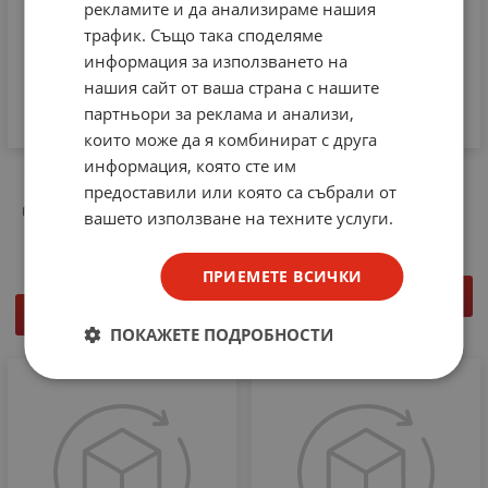
рекламите и да анализираме нашия
трафик. Също така споделяме
информация за използването на
нашия сайт от ваша страна с нашите
партньори за реклама и анализи,
които може да я комбинират с друга
информация, която сте им
TTS-L312N-200 Стойка за
Универсална стойка One
предоставили или която са събрали от
Телевизор 14-42", с 2
Plus NE5146
подвижни рамена, до 30кг
вашето използване на техните услуги.
3.83
€
7.49
лв.
/
24.54
€
48.00
лв.
/
ПРИЕМЕТЕ ВСИЧКИ
КУПИ
КУПИ
ПОКАЖЕТЕ ПОДРОБНОСТИ