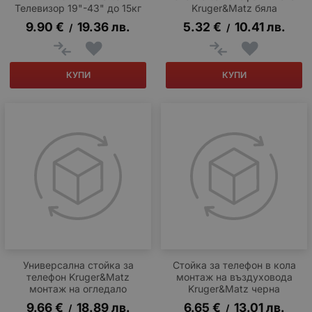
Телевизор 19"-43" до 15кг
Kruger&Matz бяла
9.90
€
19.36
лв.
5.32
€
10.41
лв.
/
/
КУПИ
КУПИ
Универсална стойка за
Стойка за телефон в кола
телефон Kruger&Matz
монтаж на въздуховода
монтаж на огледало
Kruger&Matz черна
9.66
€
18.89
лв.
6.65
€
13.01
лв.
/
/