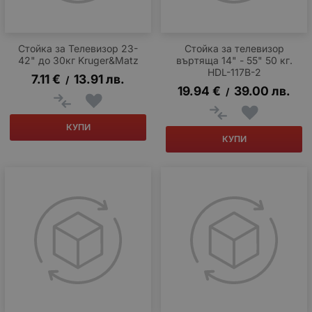
Стойка за Телевизор 23-
Стойка за телевизор
42" до 30кг Kruger&Matz
въртяща 14" - 55" 50 кг.
HDL-117B-2
7.11
€
13.91
лв.
/
19.94
€
39.00
лв.
/
КУПИ
КУПИ