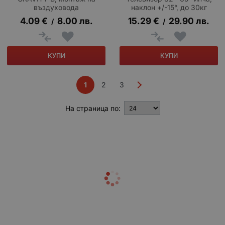
въздуховода
наклон +/-15°, до 30кг
4.09
€
8.00
лв.
15.29
€
29.90
лв.
/
/
КУПИ
КУПИ
1
2
3
На страница по: