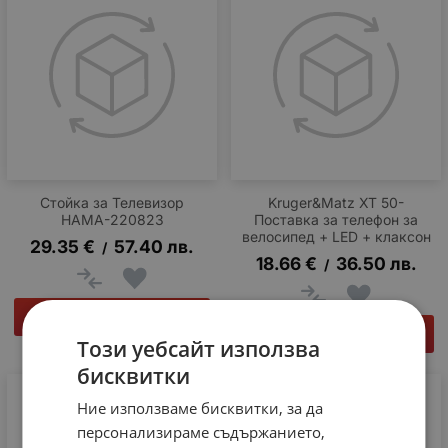
Стойка за Телевизор
Kruger&Matz XT 50-
HAMA-220823
Поставка за телефон за
велосипед + LED + клаксон
29.35
€
57.40
лв.
/
18.66
€
36.50
лв.
/
КУПИ
КУПИ
Този уебсайт използва
бисквитки
Ние използваме бисквитки, за да
персонализираме съдържанието,