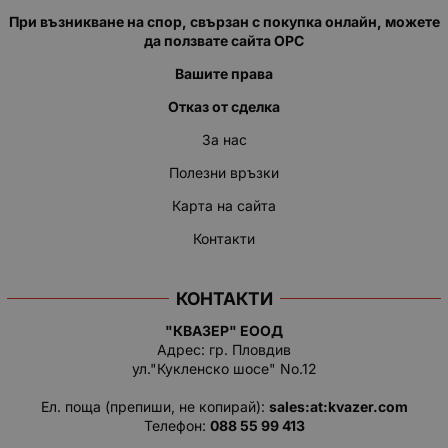
При възникване на спор, свързан с покупка онлайн, можете
да ползвате сайта ОРС
Вашите права
Отказ от сделка
За нас
Полезни връзки
Карта на сайта
Контакти
КОНТАКТИ
"КВАЗЕР" ЕООД
Адрес: гр. Пловдив
ул."Кукленско шосе" No.12
Ел. поща (препиши, не копирай):
salеs:at:kvazer.cоm
Телефон:
088 55 99 413