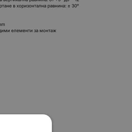
ртане в хоризонтална равнина: ± 30°
 mm
дими елементи за монтаж