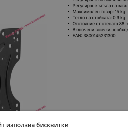
Регулиране ъгъла на завъ
Максимален товар: 15 kg
Тегло на стойката: 0.9 kg
Отстояние от стената 88
Включени всички необхо
EAN: 3800145231300
йт използва бисквитки