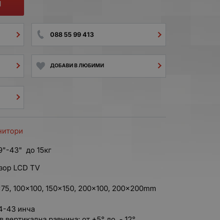
И
088 55 99 413
ДОБАВИ В ЛЮБИМИ
нитори
9"-43" до 15кг
изор LCD TV
x75, 100x100, 150x150, 200x100, 200x200mm
14-43 инча
 вертикална равнина: от +5° до - 12°