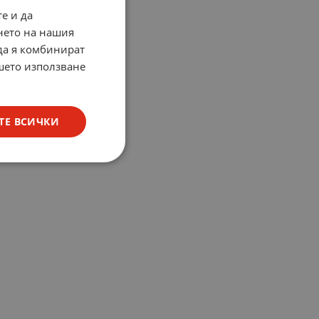
е и да
нето на нашия
 да я комбинират
ашето използване
ТЕ ВСИЧКИ