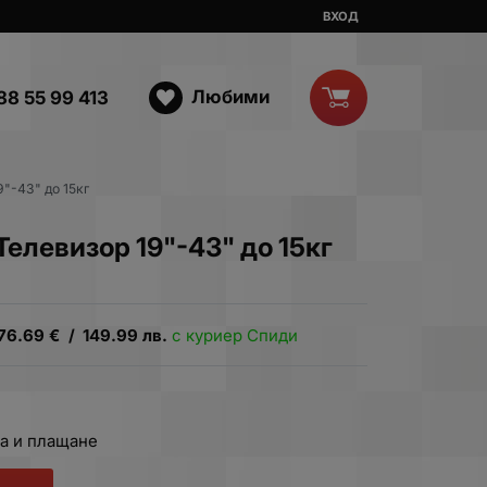
ВХОД
Любими
88 55 99 413
9"-43" до 15кг
Телевизор 19"-43" до 15кг
76.69
€
/
149.99
лв.
с куриер Спиди
а и плащане