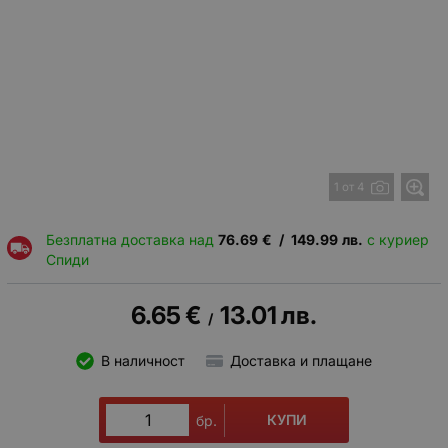
1 от 4
Безплатна доставка над
76.69
€
/
149.99
лв.
с куриер
Спиди
6.65
€
13.01
лв.
/
В наличност
Доставка и плащане
КУПИ
бр.