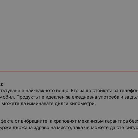
tz
пътуване е най-важното нещо. Ето защо стойката за телеф
обил. Продуктът е идеален за ежедневна употреба и за дълг
и можете да изминавате дълги километри.
фекта от вибрациите, а храповият механизъм гарантира бе
ържи държача здраво на място, така че можете да сте сигур