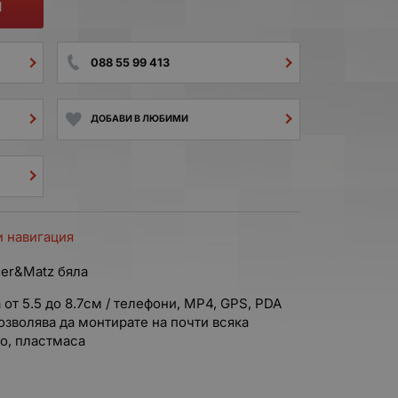
И
088 55 99 413
ДОБАВИ В ЛЮБИМИ
и навигация
ger&Matz бяла
от 5.5 до 8.7см / телефони, MP4, GPS, PDA
зволява да монтирате на почти всяка
о, пластмаса