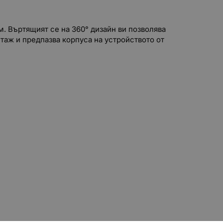
м. Въртящият се на 360° дизайн ви позволява
таж и предпазва корпуса на устройството от