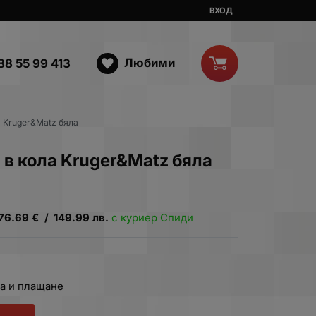
ВХОД
Любими
88 55 99 413
а Kruger&Matz бяла
 в кола Kruger&Matz бяла
76.69
€
/
149.99
лв.
с куриер Спиди
а и плащане