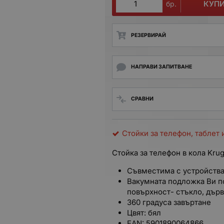
КУП
бр.
РЕЗЕРВИРАЙ
НАПРАВИ ЗАПИТВАНЕ
СРАВНИ
Стойки за телефон, таблет 
Стойка за телефон в кола Kru
Съвместима с устройства 
Вакумната подложка Ви по
повърхност- стъкло, дърв
360 градуса завъртане
Цвят:
бял
EAN:
5901890064866