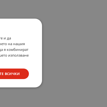
е и да
нето на нашия
 да я комбинират
ашето използване
ТЕ ВСИЧКИ