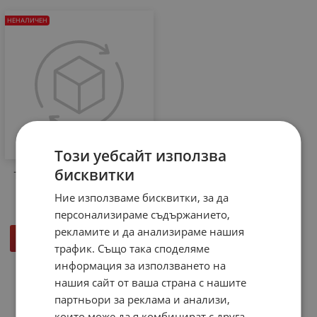
НЕНАЛИЧЕН
Този уебсайт използва
бисквитки
Телескопична антена ANT-
10
Ние използваме бисквитки, за да
персонализираме съдържанието,
рекламите и да анализираме нашия
ДЕТАЙЛИ
трафик. Също така споделяме
информация за използването на
нашия сайт от ваша страна с нашите
На страница по:
партньори за реклама и анализи,
които може да я комбинират с друга