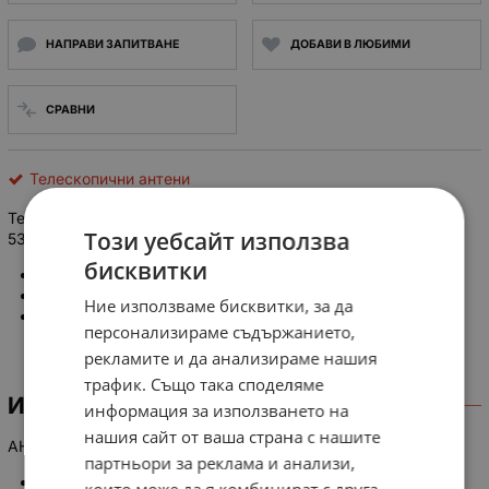
НАПРАВИ ЗАПИТВАНЕ
ДОБАВИ В ЛЮБИМИ
СРАВНИ
Телескопични антени
Телескопична антена ANT-5403, L: 210mm; Ø: 6mm; Lmax:
Този уебсайт използва
535mm
бисквитки
Дължина: 210mm
Диаметър: 6mm
Ние използваме бисквитки, за да
Максимална дължина: 535mm
персонализираме съдържанието,
рекламите и да анализираме нашия
трафик. Също така споделяме
ИНФОРМАЦИЯ
информация за използването на
нашия сайт от ваша страна с нашите
АНТЕНА УКВ ТЕЛЕСКОПИЧНА ANT5403 210MM/535MM
партньори за реклама и анализи,
Радио антена FM, телескопична.
които може да я комбинират с друга