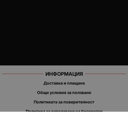
ИНФОРМАЦИЯ
Доставка и плащане
Общи условия за ползване
Политиката за поверителност
Политика за използване на бисквитки
При възникване на спор, свързан с покупка онлайн, можете
да ползвате сайта ОРС