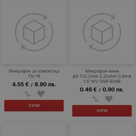
Микрофон за компютър
Микрофон мини
TN-19
ф9.7x5.2mm 2.2kohm 0.8mA
1.5-10V SNR 60dB
4.55
€
8.90
лв.
/
0.46
€
0.90
лв.
/
КУПИ
КУПИ