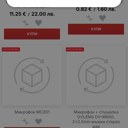
безжичен с 1бр приемник ,
МИНИ DG09748AD/P/60dB
жичен микрофон
0.82
€
1.60
лв.
/
11.25
€
22.00
лв.
/
КУПИ
КУПИ
НЕНАЛИЧЕН
НЕНАЛИЧЕН
Микрофон MC301
Микрофон + слушалка
OVLENG OV-M600,
2x3.5mm мъжки стерео
жак