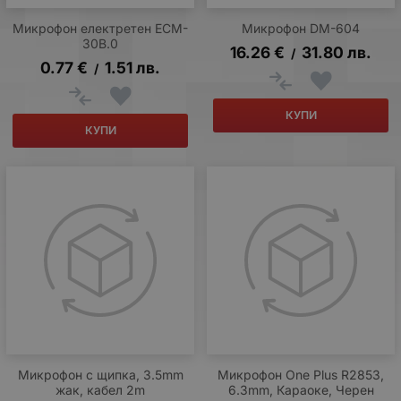
Микрофон електретен ECM-
Микрофон DM-604
30B.0
16.26
€
31.80
лв.
/
0.77
€
1.51
лв.
/
КУПИ
КУПИ
Микрофон с щипка, 3.5mm
Микрофон One Plus R2853,
жак, кабел 2m
6.3mm, Караоке, Черен