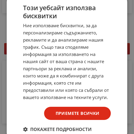
Този уебсайт използва
бисквитки
Микрофон SM-338
Микрофон DM-202 Rebel
Ние използваме бисквитки, за да
3.17
€
6.20
лв.
3.27
€
6.40
лв.
/
/
персонализираме съдържанието,
рекламите и да анализираме нашия
трафик. Също така споделяме
КУПИ
КУПИ
информация за използването на
нашия сайт от ваша страна с нашите
партньори за реклама и анализи,
които може да я комбинират с друга
информация, която сте им
предоставили или която са събрали от
вашето използване на техните услуги.
ПРИЕМЕТЕ ВСИЧКИ
ПОКАЖЕТЕ ПОДРОБНОСТИ
МИКРОФОН WDM-308,
Електретен МИКРОФОН