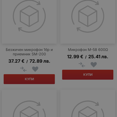
Безжичeн микрофон 1бр и
Микрофон M-58 600Ω
приемник SM-200
12.99
€
25.41
лв.
/
37.27
€
72.89
лв.
/
КУПИ
КУПИ