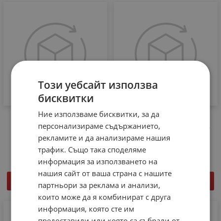
Този уебсайт използва
бисквитки
Ние използваме бисквитки, за да
ТИНОЛ Sn60Pb40,
ТИНОЛ безоловен S-
ф1.50mm, 250гр. F-SW26
Sn99Cu1 FG3.0%, ф1.5mm,
персонализираме съдържанието,
2.5% CYNEL
1kg/KS115 STANNOL
рекламите и да анализираме нашия
22.00
€
43.03
лв.
85.90
€
168.01
лв.
/
/
трафик. Също така споделяме
информация за използването на
нашия сайт от ваша страна с нашите
КУПИ
КУПИ
партньори за реклама и анализи,
които може да я комбинират с друга
информация, която сте им
предоставили или която са събрали от