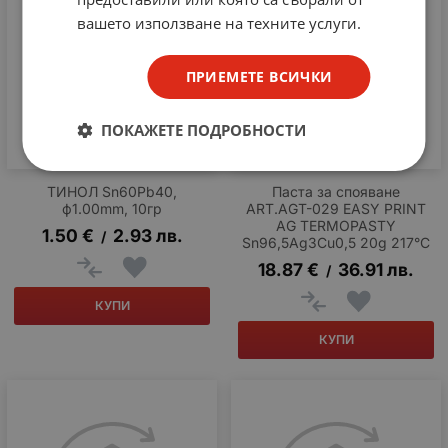
вашето използване на техните услуги.
ПРИЕМЕТЕ ВСИЧКИ
ПОКАЖЕТЕ ПОДРОБНОСТИ
ТИНОЛ Sn60Pb40,
Паста за спояване
ф1.00mm, 10гр
ART.AGT-029 EASY PRINT
AG TERMOPASTY
1.50
€
2.93
лв.
/
Sn96,5Ag3Cu0,5 20g 217°C
18.87
€
36.91
лв.
/
КУПИ
КУПИ