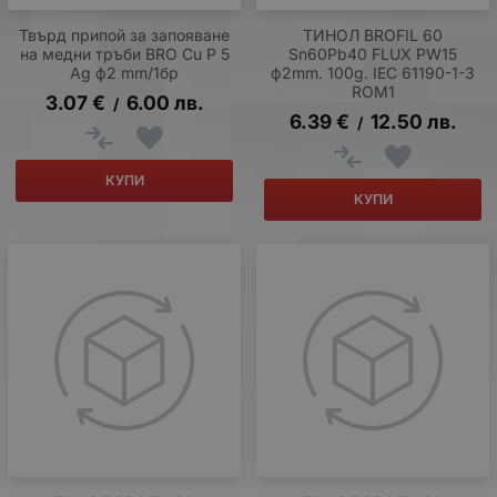
Твърд припой за запояване
ТИНОЛ BROFIL 60
на медни тръби BRO Cu P 5
Sn60Pb40 FLUX PW15
Ag ф2 mm/1бр
ф2mm. 100g. IEC 61190-1-3
ROM1
3.07
€
6.00
лв.
/
6.39
€
12.50
лв.
/
КУПИ
КУПИ