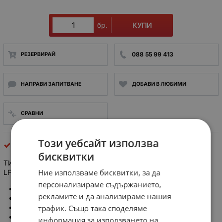
КУПИ
бр.
088 55 99 413
РЕЗЕРВИРАЙ
НАПРАВИ ЗАПИТВАНЕ
ДОБАВИ В ЛЮБИМИ
СРАВНИ
Този уебсайт използва
Тинол
бисквитки
ТИНОЛ Sn63Pb37 FG2.2% ф0.5мм 500гр Balver Zinn
Ние използваме бисквитки, за да
LF3135NC
персонализираме съдържанието,
Тип спояващо вещество: за меко запояване
рекламите и да анализираме нашия
Състав на сплавта: Sn 63%, Pb 37%
трафик. Също така споделяме
Форма: тел
Диаметър: 0.5mm
информация за използването на