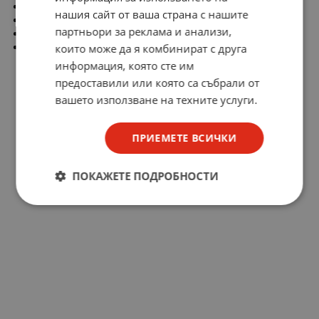
Маса: 0.5kg
нашия сайт от ваша страна с нашите
Вид флюс:
FG2.2%
партньори за реклама и анализи,
Вид опаковане: макара
които може да я комбинират с друга
Температура на топене: 183°C
информация, която сте им
предоставили или която са събрали от
вашето използване на техните услуги.
ПРИЕМЕТЕ ВСИЧКИ
ПОКАЖЕТЕ ПОДРОБНОСТИ