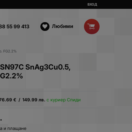
ВХОД
Любими
88 55 99 413
р. FG2.2%
 SN97C SnAg3Cu0.5,
FG2.2%
76.69
€
/
149.99
лв.
с куриер Спиди
.
а и плащане