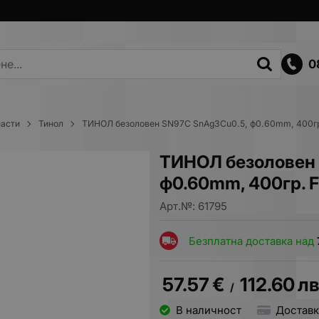
0
пасти
Тинол
ТИНОЛ безоловен SN97C SnAg3Cu0.5, ф0.60mm, 400г
ТИНОЛ безоловен
ф0.60mm, 400гр. 
Арт.№:
61795
Безплатна доставка над
57.57
€
112.60
лв
/
В наличност
Доставк