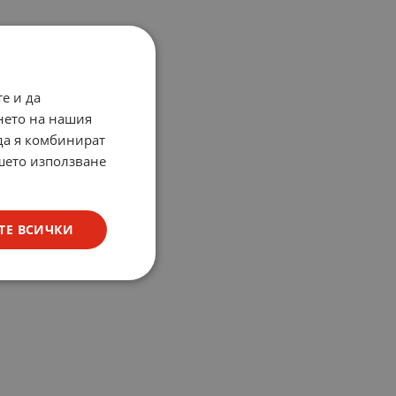
е и да
нето на нашия
 да я комбинират
ашето използване
ТЕ ВСИЧКИ