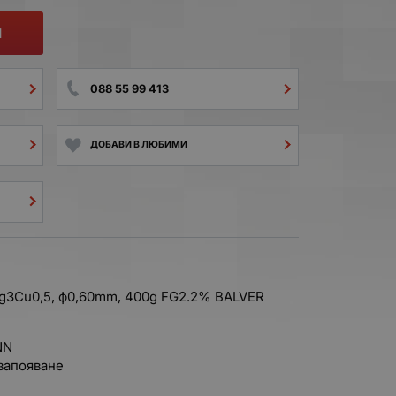
И
088 55 99 413
ДОБАВИ В ЛЮБИМИ
3Cu0,5, ф0,60mm, 400g FG2.2% BALVER
NN
 запояване