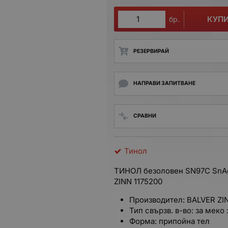
КУП
бр.
РЕЗЕРВИРАЙ
НАПРАВИ ЗАПИТВАНЕ
СРАВНИ
Тинол
ТИНОЛ безоловен SN97C SnAg
ZINN 1175200
Производител: BALVER ZI
Тип свързв. в-во: за меко
Форма: припойна тел