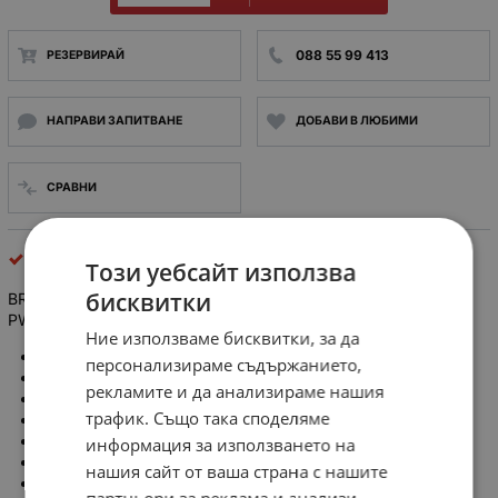
088 55 99 413
РЕЗЕРВИРАЙ
НАПРАВИ ЗАПИТВАНЕ
ДОБАВИ В ЛЮБИМИ
СРАВНИ
Тинол
Този уебсайт използва
бисквитки
BROFIL 60
Припойна тел; ТИНОЛ BROFIL 60 Sn60Pb40 FLUX
PW15 0.7мм. 100гр. IEC 61190-1-3 ROM1
Ние използваме бисквитки, за да
Производител: BROQUETAS
персонализираме съдържанието,
Форма: припойна тел
рекламите и да анализираме нашия
Състав на сплавта: Sn60Pb40
трафик. Също така споделяме
Диаметър: 0.7mm
Маса: 0.1kg
информация за използването на
Вид припой: оловни
нашия сайт от ваша страна с нашите
Температура на топене: 190°C