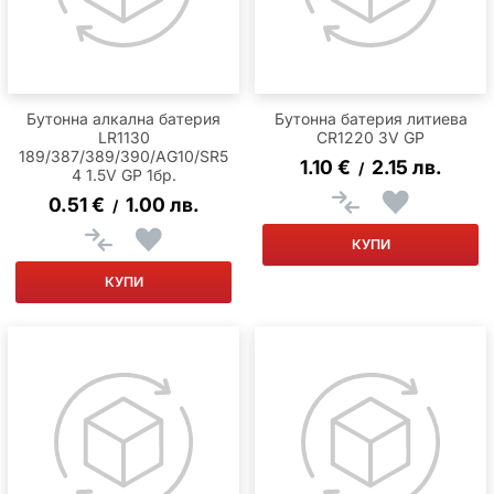
Бутонна алкална батерия
Бутонна батерия литиева
LR1130
CR1220 3V GP
189/387/389/390/AG10/SR5
1.10
€
2.15
лв.
/
4 1.5V GP 1бр.
0.51
€
1.00
лв.
/
КУПИ
КУПИ