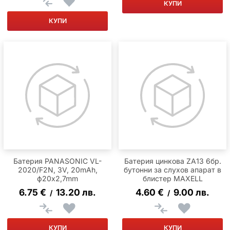
КУПИ
КУПИ
Батерия PANASONIC VL-
Батерия цинкова ZA13 6бр.
2020/F2N, 3V, 20mAh,
бутонни за слухов апарат в
ф20x2,7mm
блистер MAXELL
6.75
€
13.20
лв.
4.60
€
9.00
лв.
/
/
КУПИ
КУПИ