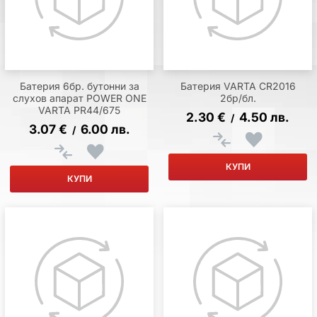
Батерия 6бр. бутонни за
Батерия VARTA CR2016
слухов апарат POWER ONE
2бр/бл.
VARTA PR44/675
2.30
€
4.50
лв.
/
3.07
€
6.00
лв.
/
КУПИ
КУПИ