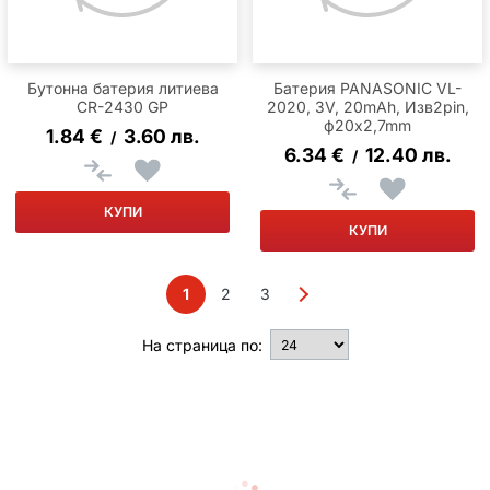
Бутонна батерия литиева
Батерия PANASONIC VL-
CR-2430 GP
2020, 3V, 20mAh, Изв2pin,
ф20x2,7mm
1.84
€
3.60
лв.
/
6.34
€
12.40
лв.
/
КУПИ
КУПИ
1
2
3
На страница по: