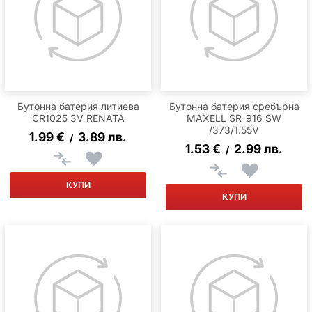
Бутонна батерия литиева
Бутонна батерия сребърна
CR1025 3V RENATA
MAXELL SR-916 SW
/373/1.55V
1.99
€
3.89
лв.
/
1.53
€
2.99
лв.
/
КУПИ
КУПИ