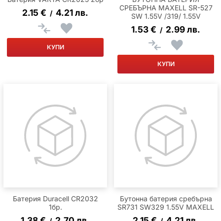
СРЕБЪРНА MAXELL SR-527
2.15
€
4.21
лв.
/
SW 1.55V /319/ 1.55V
1.53
€
2.99
лв.
/
КУПИ
КУПИ
Батерия Duracell CR2032
Бутонна батерия сребърна
1бр.
SR731 SW329 1.55V MAXELL
1.38
€
2.70
лв.
2.15
€
4.21
лв.
/
/