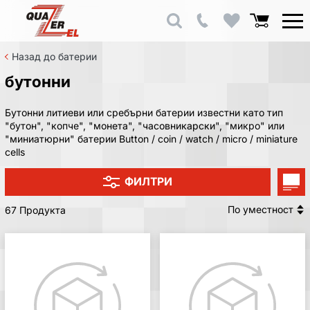
Назад до батерии
бутонни
Бутонни литиеви или сребърни батерии известни като тип
"бутон", "копче", "монета", "часовникарски", "микро" или
"миниатюрни" батерии Button / coin / watch / micro / miniature
cells
ФИЛТРИ
По уместност
67 Продукта