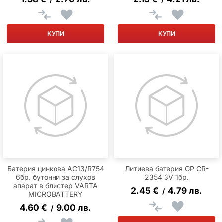
КУПИ
КУПИ
Батерия цинковa AC13/R754
Литиева батерия GP CR-
6бр. бутонни за слухов
2354 3V 1бр.
апарат в блистер VARTA
2.45
€
4.79
лв.
/
MICROBATTERY
4.60
€
9.00
лв.
/