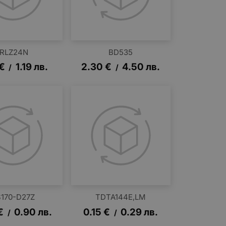
IRLZ24N
BD535
€
1.19
лв.
2.30
€
4.50
лв.
/
/
170-D27Z
TDTA144E,LM
€
0.90
лв.
0.15
€
0.29
лв.
/
/