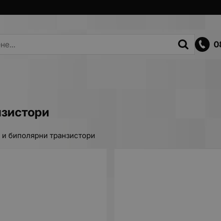
0
нзистори
 и биполярни транзистори