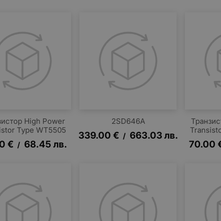
зистор High Power
2SD646A
Транзис
istor Type WT5505
Transis
339.00
€
663.03
лв.
/
0
€
68.45
лв.
70.00
/