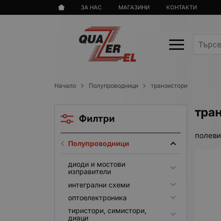
ЗА НАС
МАГАЗИНИ
КОНТАКТИ
Начало
Полупроводници
транзистори
тра
Филтри
полеви
Полупроводници
диоди и мостови
изправители
интегрални схеми
оптоелектроника
тиристори, симистори,
диаци