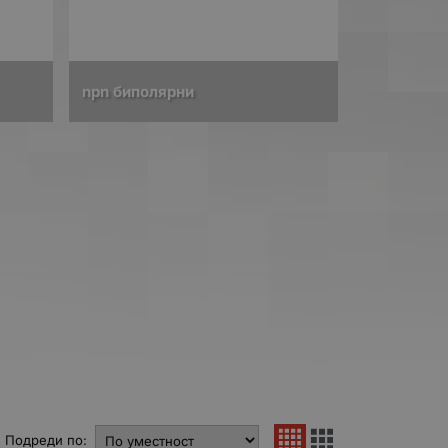
npn биполярни
Подреди по: