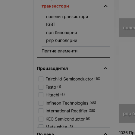
транзистори
полеви транзистори
IGBT
поле
npn биполярни
pnp биполярни
Пелтие елементи
Производител
Fairchild Semiconductor
(10)
Festo
(1)
Hitachi
(6)
Infineon Technologies
(45)
International Rectifier
(38)
pnp 
KEC Semiconductor
(6)
Matsushita
(3)
1036 Пр
По цена
Mitsubishi Electric