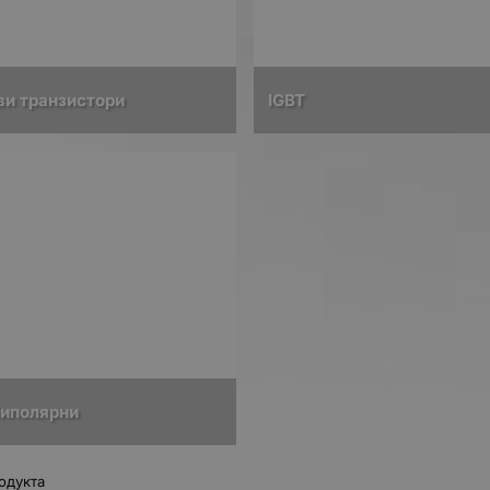
ви транзистори
IGBT
биполярни
одукта