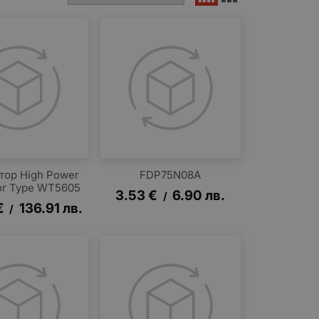
тор High Power
FDP75N08A
tor Type WT5605
3.53
€
6.90
лв.
/
€
136.91
лв.
/