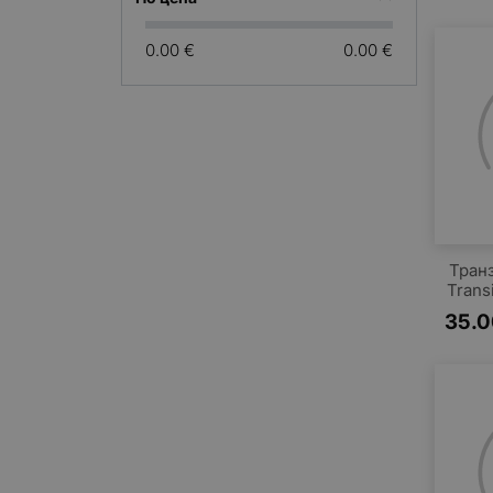
(1)
Corporation
0.00 €
NEC
0.00 €
(6)
ON Semiconductor
(34)
PANASONIC
(8)
Philips
(25)
ROHM
(4)
Sanken Semiconductor
(7)
SANYO Semiconductor
(21)
ST Microelectronics
(55)
Тран
TOSHIBA
(19)
Trans
Vishay
(16)
35.0