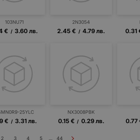
103NU71
2N3054
4
€
3.60
лв.
2.45
€
4.79
лв.
0.31
/
/
SMN0R9-25YLC
NX3008PBK
69
€
3.31
лв.
0.15
€
0.29
лв.
0.77
/
/
2
3
4
5
44
...