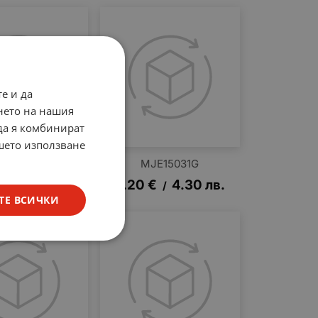
е и да
нето на нашия
 да я комбинират
ашето използване
FB4110PBF
MJE15031G
€
9.90
лв.
2.20
€
4.30
лв.
/
/
ТЕ ВСИЧКИ