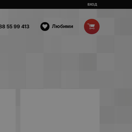
ВХОД
Любими
88 55 99 413