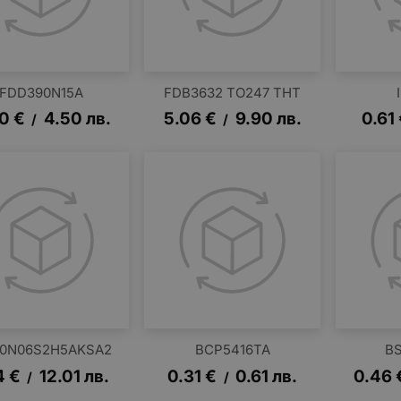
FDD390N15A
FDB3632 TO247 THT
30
€
4.50
лв.
5.06
€
9.90
лв.
0.61
/
/
80N06S2H5AKSA2
BCP5416TA
BS
4
€
12.01
лв.
0.31
€
0.61
лв.
0.46
/
/