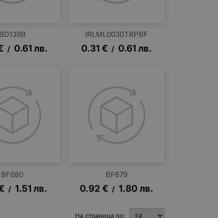
BD139B
IRLML0030TRPBF
€
0.61
лв.
0.31
€
0.61
лв.
/
/
BF680
BF679
€
1.51
лв.
0.92
€
1.80
лв.
/
/
На страница по: