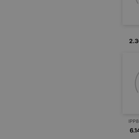
2.
IPP
6.1