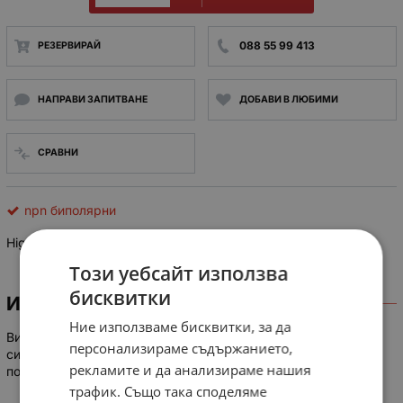
088 55 99 413
РЕЗЕРВИРАЙ
НАПРАВИ ЗАПИТВАНЕ
ДОБАВИ В ЛЮБИМИ
СРАВНИ
npn биполярни
High Power Transistor Type WT5605
Този уебсайт използва
бисквитки
ИНФОРМАЦИЯ
Ние използваме бисквитки, за да
Високомощни транзистори тип WT5605 10KW импулсни
персонализираме съдържанието,
силови инвертори · 200 ампера непрекъснато · 500 волта
рекламите и да анализираме нашия
поддържащо
трафик. Също така споделяме