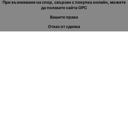
При възникване на спор, свързан с покупка онлайн, можете
да ползвате сайта ОРС
Вашите права
Отказ от сделка
За нас
Полезни връзки
Карта на сайта
Контакти
КОНТАКТИ
"КВАЗЕР" ЕООД
Адрес: гр. Пловдив
ул."Кукленско шосе" No.12
Ел. поща (препиши, не копирай):
salеs:at:kvazer.cоm
Телефон:
088 55 99 413