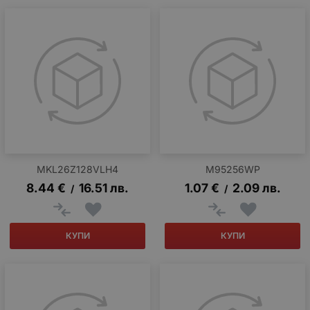
MKL26Z128VLH4
M95256WP
8.44
€
16.51
лв.
1.07
€
2.09
лв.
/
/
КУПИ
КУПИ