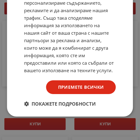
персонализираме съдържанието,
КУПИ
КУПИ
рекламите и да анализираме нашия
трафик. Също така споделяме
информация за използването на
нашия сайт от ваша страна с нашите
партньори за реклама и анализи,
които може да я комбинират с друга
информация, която сте им
предоставили или която са събрали от
вашето използване на техните услуги.
ПРИЕМЕТЕ ВСИЧКИ
MX25L1606EM1I-12G
STM32L496VGT6
2.91
€
5.69
лв.
17.33
€
33.89
лв.
/
/
ПОКАЖЕТЕ ПОДРОБНОСТИ
КУПИ
КУПИ