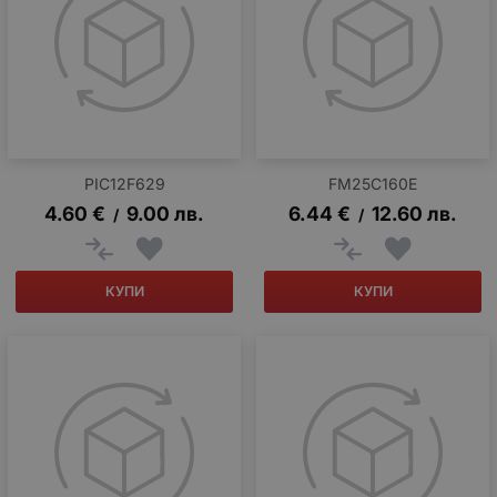
PIC12F629
FM25C160E
4.60
€
9.00
лв.
6.44
€
12.60
лв.
/
/
КУПИ
КУПИ