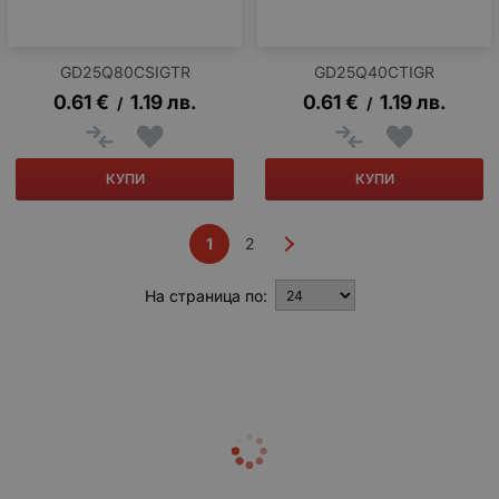
GD25Q80CSIGTR
GD25Q40CTIGR
0.61
€
1.19
лв.
0.61
€
1.19
лв.
/
/
КУПИ
КУПИ
1
2
На страница по: