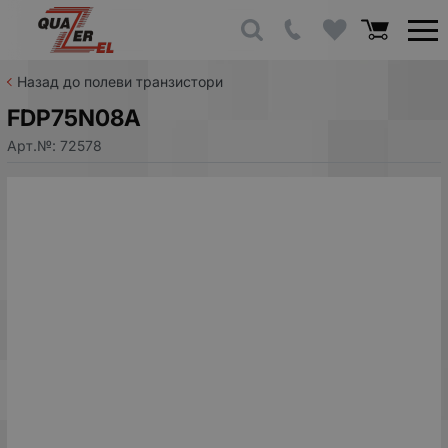
Назад до полеви транзистори
FDP75N08A
Арт.№:
72578