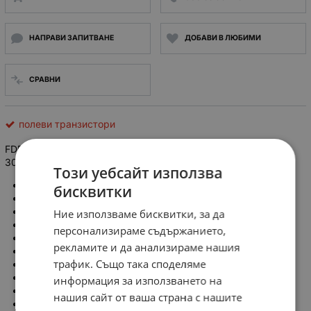
НАПРАВИ ЗАПИТВАНЕ
ДОБАВИ В ЛЮБИМИ
СРАВНИ
полеви транзистори
FDP75N08A Транзистор: N-MOSFET; полеви; 75V; 47A; Idm:
300A; 137W; TO220-3
Този уебсайт използва
Производител: ONSEMI
бисквитки
Тип транзистор: N-MOSFET
Технология: DMOS, UniFET™
Ние използваме бисквитки, за да
Поляризация: полеви / униполарен
персонализираме съдържанието,
Напрежение дрейн - сорс: 75V
рекламите и да анализираме нашия
Ток на дрейна: 47A
трафик. Също така споделяме
Ток на дрейна при импулс: 300A
Разсейвана мощност: 137W
информация за използването на
Корпус: TO220-3
нашия сайт от ваша страна с нашите
Напрежение гейт-сорс: ±20V