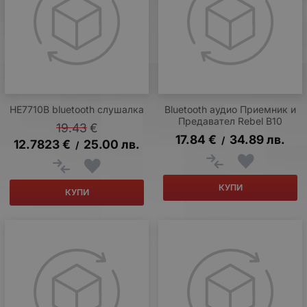
HE7710B bluetooth слушалка
Bluetooth аудио Приемник и
Предавател Rebel B10
19.43
€
17.84
€
34.89
лв.
/
12.7823
€
25.00
лв.
/
КУПИ
КУПИ