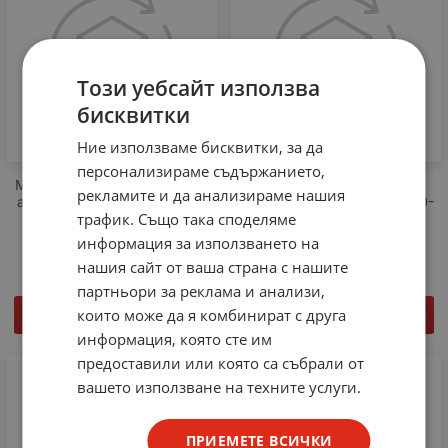
Този уебсайт използва
бисквитки
Ние използваме бисквитки, за да
персонализираме съдържанието,
Многофункционален тракер
Безжични Bluetooth
рекламите и да анализираме нашия
анти-загуба iTAG, Bluetooth,
слушалки с микрофон, BSD-
трафик. Също така споделяме
Селфи
A3
информация за използването на
4.09
€
8.00
лв.
12.27
€
24.00
лв.
/
/
нашия сайт от ваша страна с нашите
партньори за реклама и анализи,
които може да я комбинират с друга
КУПИ
КУПИ
информация, която сте им
предоставили или която са събрали от
вашето използване на техните услуги.
ПРИЕМЕТЕ ВСИЧКИ