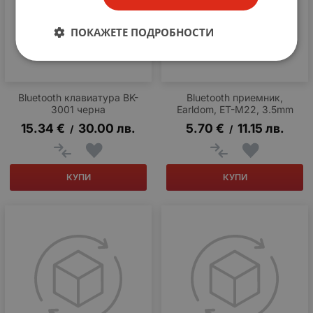
ПОКАЖЕТЕ ПОДРОБНОСТИ
Bluetooth клавиатура BK-
Bluetooth приемник,
3001 черна
Earldom, ET-M22, 3.5mm
15.34
€
30.00
лв.
5.70
€
11.15
лв.
/
/
КУПИ
КУПИ