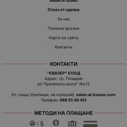
Вашите права
Отказ от сделка
За нас
Полезни връзки
Карта на сайта
Контакти
КОНТАКТИ
"КВАЗЕР" ЕООД
Адрес: гр. Пловдив
ул."Кукленско шосе" No.12
Ел. поща (препиши, не копирай):
salеs:at:kvazer.cоm
Телефон:
088 55 99 413
МЕТОДИ НА ПЛАЩАНЕ