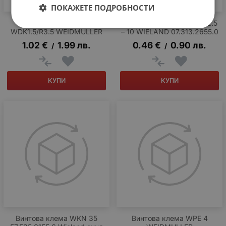
ПОКАЖЕТЕ ПОДРОБНОСТИ
Крайна плочка WAP
Крайна плочка TW / WT 2.5
WDK1.5/R3.5 WEIDMULLER
– 10 WIELAND 07.313.2655.0
1.02
€
1.99
лв.
0.46
€
0.90
лв.
/
/
КУПИ
КУПИ
Винтова клема WKN 35
Винтова клема WPE 4