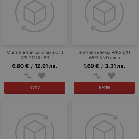
Мост винтов за клеми Q10
Винтова клема WK2.5/U
WEIDMULLER
WIELAND сива
6.60
€
12.91
лв.
1.69
€
3.31
лв.
/
/
КУПИ
КУПИ