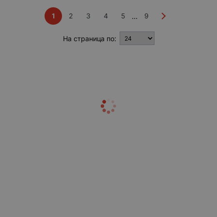
1
2
3
4
5
9
...
На страница по: