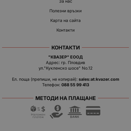
За нас
Полезни връзки
Карта на сайта
Контакти
КОНТАКТИ
"КВАЗЕР" ЕООД
Адрес: гр. Пловдив
ул."Кукленско шосе" No.12
Ел. поща (препиши, не копирай):
salеs:at:kvazer.cоm
Телефон:
088 55 99 413
МЕТОДИ НА ПЛАЩАНЕ