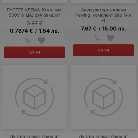
ЛУСТЕР КЛЕМА 10 кв. мм.
Акумулаторна клема
500V 6-ЦА/ бял бакелит
Peiying, комплект 2бр (+ и
-)
0.97
€
7.67
€
15.00
лв.
/
0.7874
€
1.54
лв.
/
КУПИ
КУПИ
Лустер клема, бакелит
Лустер клема, бакелит