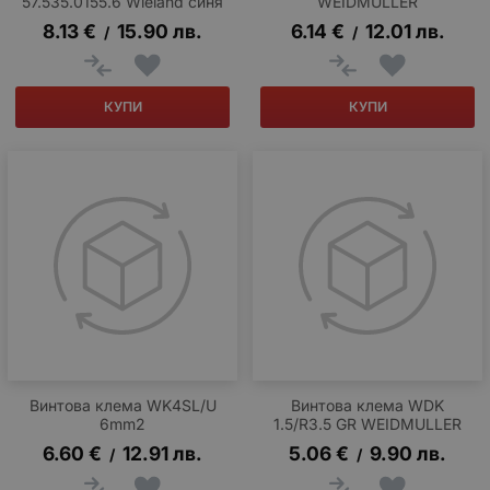
57.535.0155.6 Wieland синя
WEIDMULLER
8.13
€
15.90
лв.
6.14
€
12.01
лв.
/
/
КУПИ
КУПИ
Винтова клема WK4SL/U
Винтова клема WDK
6mm2
1.5/R3.5 GR WEIDMULLER
6.60
€
12.91
лв.
5.06
€
9.90
лв.
/
/