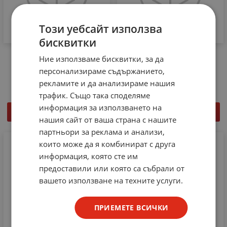
Този уебсайт използва
бисквитки
Крайна плочка AP 6 /V0
Крайна плочка WAP WDL
Ние използваме бисквитки, за да
Wieland 07.311.0255.0
2.5 WEIDMULLER
персонализираме съдържанието,
0.77
€
1.51
лв.
0.82
€
1.60
лв.
/
/
рекламите и да анализираме нашия
трафик. Също така споделяме
информация за използването на
КУПИ
КУПИ
нашия сайт от ваша страна с нашите
партньори за реклама и анализи,
които може да я комбинират с друга
информация, която сте им
предоставили или която са събрали от
вашето използване на техните услуги.
ПРИЕМЕТЕ ВСИЧКИ