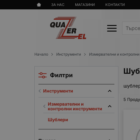
ЗА НАС
МАГАЗИНИ
КОНТАКТИ
Начало
Инструменти
Измервателни и контролни
Шуб
Филтри
шубле
Инструменти
5 Проду
Измервателни и
контролни инструменти
Шублери