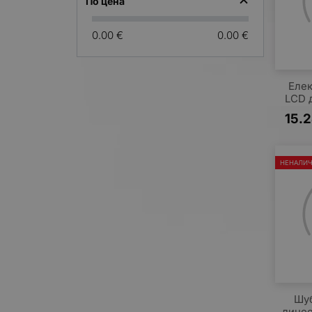
По цена
0.00 €
0.00 €
Елек
LCD 
15.
НЕНАЛИ
Шуб
линее