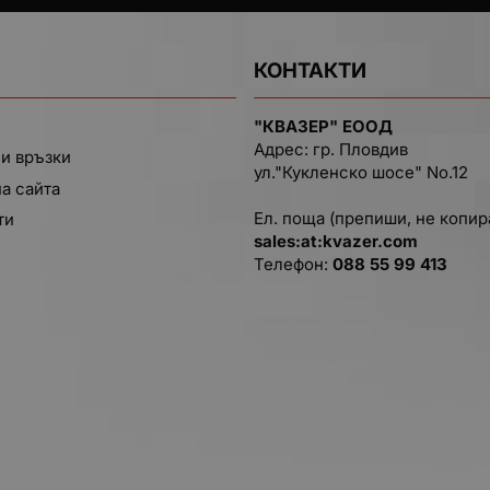
КОНТАКТИ
"КВАЗЕР" ЕООД
Адрес: гр. Пловдив
и връзки
ул."Кукленско шосе" No.12
на сайта
Ел. поща (препиши, не копир
ти
salеs:at:kvazer.cоm
Телефон:
088 55 99 413