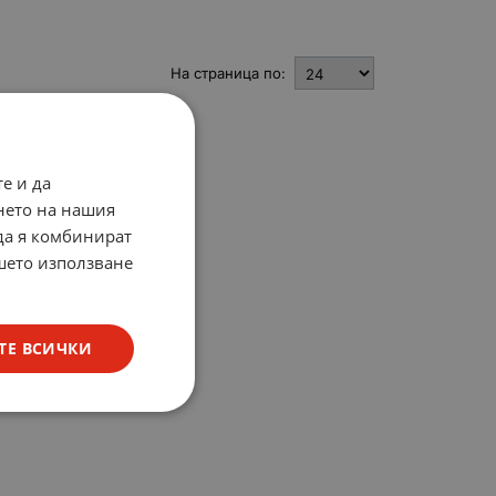
На страница по:
е и да
нето на нашия
 да я комбинират
ашето използване
ТЕ ВСИЧКИ