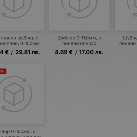
тронен шублер с
Шублер 0-150мм, с
Шубле
дисплей, 0-150мм
линеен нониус
линеен
24
€
29.81
лв.
8.69
€
17.00
лв.
/
/
ЧЕН
лер 0-160мм, с
н нониус, точност