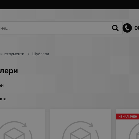
0
 инструменти
Шублери
лери
ри
кта
НЕНАЛИЧЕН