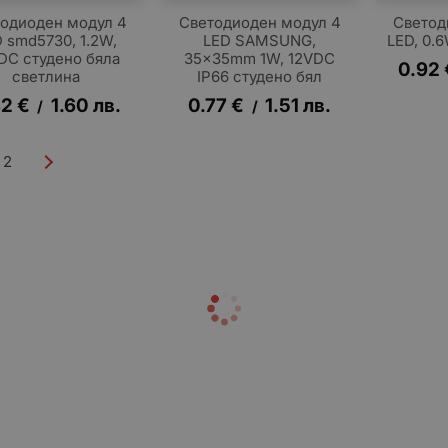
одиоден модул 4
Светодиоден модул 4
Светод
 smd5730, 1.2W,
LED SAMSUNG,
LED, 0.
DC студено бяла
35x35mm 1W, 12VDC
0.92
светлина
IP66 студено бял
82
€
1.60
лв.
0.77
€
1.51
лв.
/
/
2