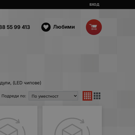
ВХОД
Любими
88 55 99 413
ули, (LED чипове)
Подреди по: