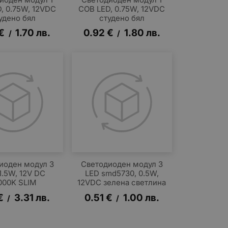
, 0.75W, 12VDC
COB LED, 0.75W, 12VDC
удено бял
студено бял
€
1.70
лв.
0.92
€
1.80
лв.
/
/
иоден модул 3
Светодиоден модул 3
1.5W, 12V DC
LED smd5730, 0.5W,
000K SLIM
12VDC зелена светлина
€
3.31
лв.
0.51
€
1.00
лв.
/
/