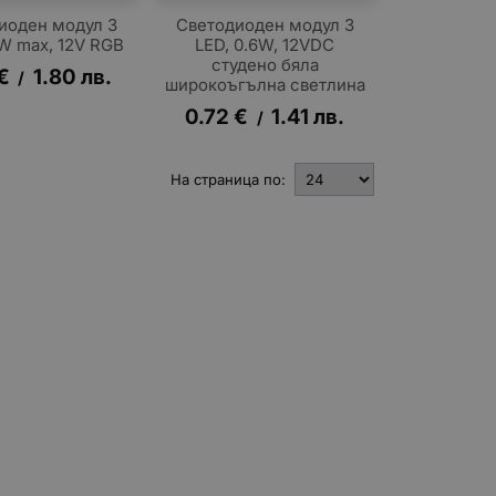
иоден модул 3
Светодиоден модул 3
6W max, 12V RGB
LED, 0.6W, 12VDC
студено бяла
€
1.80
лв.
/
широкоъгълна светлина
0.72
€
1.41
лв.
/
На страница по: