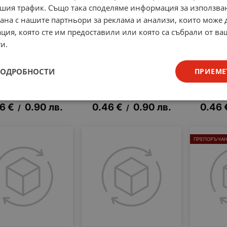
шия трафик. Също така споделяме информация за използва
рана с нашите партньори за реклама и анализи, които може
ция, която сте им предоставили или която са събрали от в
и.
одиоден модул 3
Светодиоден модул 3
Светод
ПОДРОБНОСТИ
ПРИЕМЕ
 smd5050, 0.5W
LED smd5050, 0.65W,
LED s
DC студено бяла
12VDC червена
12VDC
светлина
светлина
с
46
€
0.90
лв.
0.46
€
0.90
лв.
0.46
/
/
ПРЕПОРЪЧА