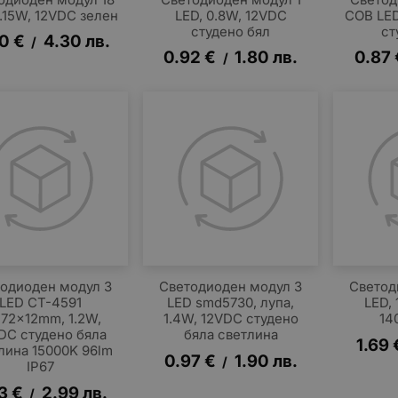
1.15W, 12VDC зелен
LED, 0.8W, 12VDC
COB LED
студено бял
ст
20
€
4.30
лв.
/
0.92
€
1.80
лв.
0.87
/
одиоден модул 3
Светодиоден модул 3
Светод
LED CT-4591
LED smd5730, лупа,
LED, 
x72x12mm, 1.2W,
1.4W, 12VDC студено
14
DC студено бяла
бяла светлина
1.69
лина 15000K 96lm
0.97
€
1.90
лв.
/
IP67
3
€
2.99
лв.
/