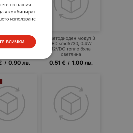
нето на нашия
 да я комбинират
ашето използване
иоден модул 3
Светодиоден модул 3
ТЕ ВСИЧКИ
md5050, 0.7W,
LED smd5730, 0.4W,
 студено бяла
12VDC топло бяла
ветлина
светлина
€
0.90
лв.
0.51
€
1.00
лв.
/
/
Н