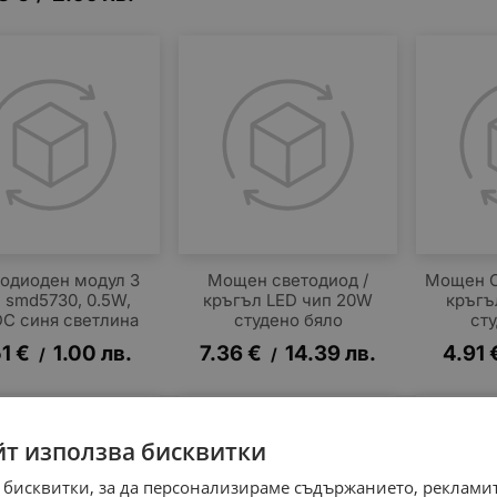
одиоден модул 3
Мощен светодиод /
Мощен C
 smd5730, 0.5W,
кръгъл LED чип 20W
кръгъ
DC синя светлина
студено бяло
ст
51
€
1.00
лв.
7.36
€
14.39
лв.
4.91
/
/
йт използва бисквитки
 бисквитки, за да персонализираме съдържанието, рекламит