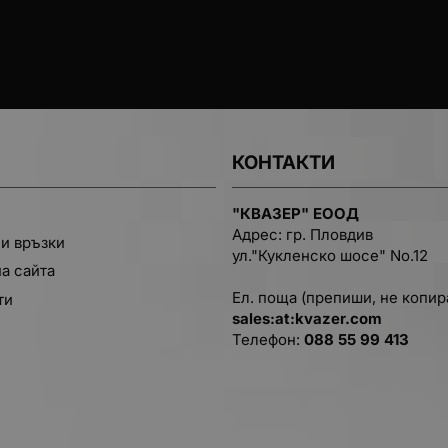
КОНТАКТИ
"КВАЗЕР" ЕООД
Адрес: гр. Пловдив
и връзки
ул."Кукленско шосе" No.12
на сайта
Ел. поща (препиши, не копир
ти
salеs:at:kvazer.cоm
Телефон:
088 55 99 413