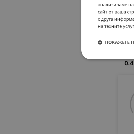
анализираме на
сайт от ваша ст
с друга информа
на техните услуг
Свет
ПОКАЖЕТЕ 
LED
12V
0.