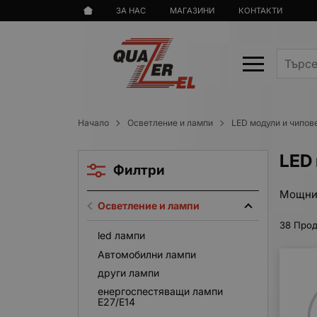
ЗА НАС
МАГАЗИНИ
КОНТАКТИ
Начало
Осветление и лампи
LED модули и чипов
LED
Филтри
Мощни 
Осветление и лампи
38 Прод
led лампи
Автомобилни лампи
други лампи
енергоспестяващи лампи
E27/E14