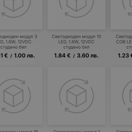
одиоден модул 3
Светодиоден модул 10
Светод
D, 1.6W, 12VDC
LED, 1.6W, 12VDC
COB LE
студено бял
студено бял
ст
51
€
1.00
лв.
1.84
€
3.60
лв.
1.23
/
/
одиоден модул 18
Светодиоден модул 1
Светод