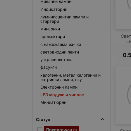
живачни лампи
Индикаторни
луминисцентни лампи и
стартери
миньонки
Свет
прожектори
LE
с нажежаема жичка
светодиодни ленти
0.
ултравиолетова
фасунги
халогенни, метал халогенни и
натриеви лампи, пзу
Електронни лампи
LED модули и чипове
Миниатюрни
Статус
Препоръчан
(1)
Свет