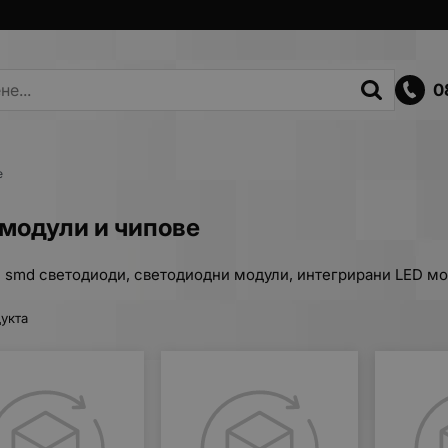
0
е
 модули и чипове
smd светодиоди, светодиодни модули, интегрирани LED мод
укта