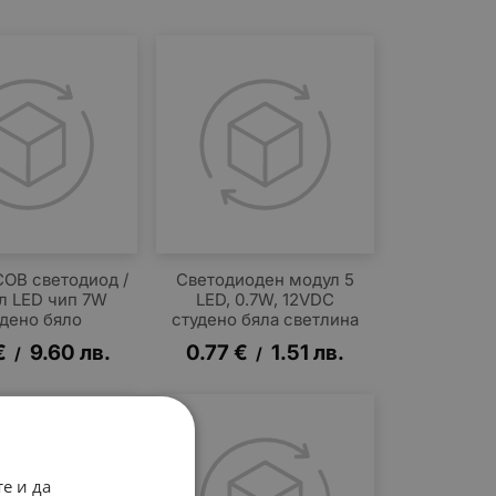
OB светодиод /
Светодиоден модул 5
л LED чип 7W
LED, 0.7W, 12VDC
удено бяло
студено бяла светлина
€
9.60
лв.
0.77
€
1.51
лв.
/
/
е и да