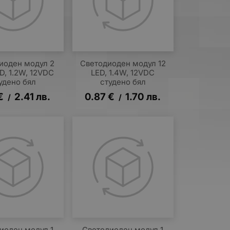
иоден модул 2
Светодиоден модул 12
D, 1.2W, 12VDC
LED, 1.4W, 12VDC
удено бял
студено бял
€
2.41
лв.
0.87
€
1.70
лв.
/
/
иоден модул 1
Светодиоден модул 1