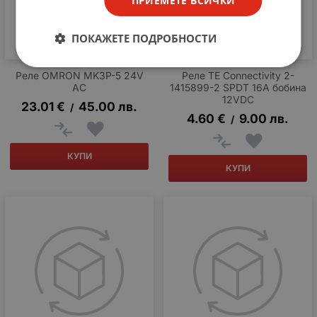
ПРИЕМЕТЕ ВСИЧКИ
ПОКАЖЕТЕ ПОДРОБНОСТИ
Реле OMRON MK3P-5 24V
Реле TE Connectivity 2-
AC
1415899-2 SPDT 16A бобина
12VDC
23.01
€
45.00
лв.
/
4.60
€
9.00
лв.
/
КУПИ
КУПИ