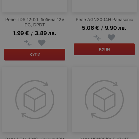
Реле TDS 1202L бобина 12V
Реле AGN2004H Panasonic
DC, DPDT
5.06
€
9.90
лв.
/
1.99
€
3.89
лв.
/
КУПИ
КУПИ