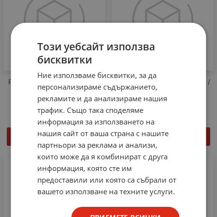
Този уебсайт използва
бисквитки
Ние използваме бисквитки, за да
Реле OMRON MK2P, бобина
реле ASNE 0218 UXX 300A /
персонализираме съдържанието,
24V AC, 2PDT 10A
326 202 RTR B 10 F D
рекламите и да анализираме нашия
12.73
€
24.90
лв.
76.64
€
149.89
лв.
/
/
трафик. Също така споделяме
информация за използването на
нашия сайт от ваша страна с нашите
КУПИ
КУПИ
партньори за реклама и анализи,
които може да я комбинират с друга
информация, която сте им
предоставили или която са събрали от
вашето използване на техните услуги.