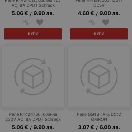
Реле RT424012, бобина 12V
Реле HF118F/005-1ZS1T
AC, 8A DPDT Schrack
DC5V
5.06
€
9.90
лв.
4.60
€
9.00
лв.
/
/
КУПИ
КУПИ
Реле RT424730, бобина
Реле G5NB-1A-E DC12
230V AC, 8A DPDT Schrack
OMRON
5.06
€
9.90
лв.
3.07
€
6.00
лв.
/
/