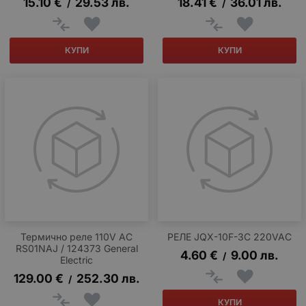
15.10
€
29.53
лв.
18.41
€
36.01
лв.
/
/
КУПИ
КУПИ
Термично реле 110V AC
РЕЛЕ JQX-10F-3C 220VAC
RS01NAJ / 124373 General
4.60
€
9.00
лв.
/
Electric
129.00
€
252.30
лв.
/
КУПИ