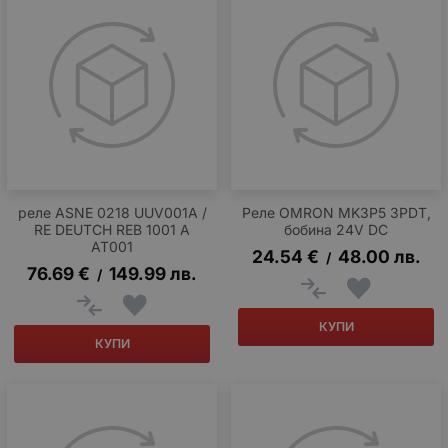
реле ASNE 0218 UUV001A /
Реле OMRON MK3P5 3PDT,
RE DEUTCH REB 1001 A
бобина 24V DC
AT001
24.54
€
48.00
лв.
/
76.69
€
149.99
лв.
/
КУПИ
КУПИ