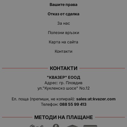
Вашите права
Отказ от сделка
За нас
Полезни връзки
Карта на сайта
Контакти
КОНТАКТИ
"КВАЗЕР" ЕООД
Адрес: гр. Пловдив
ул."Кукленско шосе" No.12
Ел. поща (препиши, не копирай):
salеs:at:kvazer.cоm
Телефон:
088 55 99 413
МЕТОДИ НА ПЛАЩАНЕ