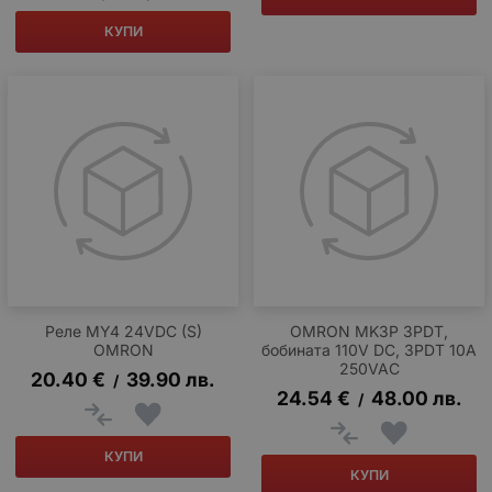
КУПИ
Реле MY4 24VDC (S)
OMRON MK3P 3PDT,
OMRON
бобината 110V DC, 3PDT 10A
250VAC
20.40
€
39.90
лв.
/
24.54
€
48.00
лв.
/
КУПИ
КУПИ