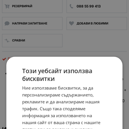
088 55 99 413
РЕЗЕРВИРАЙ
НАПРАВИ ЗАПИТВАНЕ
ДОБАВИ В ЛЮБИМИ
СРАВНИ
Релета
Този уебсайт използва
Контролно реле Производител: Telemecanique (марка на
бисквитки
Schneider Electric) Напрежение на бобината (захранващо
напрежение за управление): 24 VAC при 50/60 Hz.
Ние използваме бисквитки, за да
Конфигурация на контактите: 4 NO (нормално отворени) +
персонализираме съдържанието,
4 NC (нормално затворени) помощни контакта.
Конвенционален термичен ток в свободно въздух (Ith): 10
рекламите и да анализираме нашия
A (при температура до 50°C)
трафик. Също така споделяме
информация за използването на
нашия сайт от ваша страна с нашите