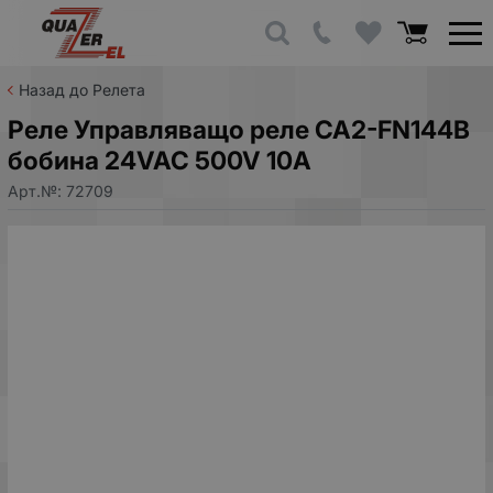
Назад до Релета
Реле Управляващо реле CA2-FN144B
бобина 24VAC 500V 10A
Арт.№:
72709