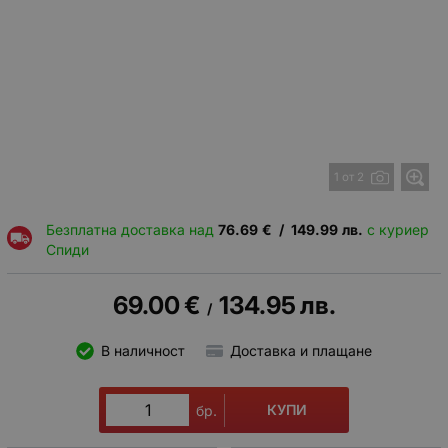
1 от 2
Безплатна доставка над
76.69
€
/
149.99
лв.
с куриер
Спиди
69.00
€
134.95
лв.
/
В наличност
Доставка и плащане
КУПИ
бр.