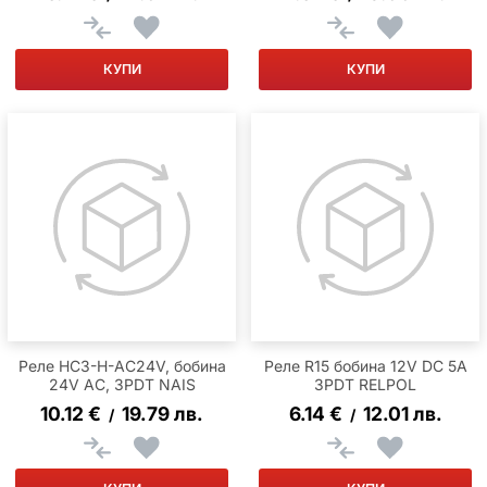
КУПИ
КУПИ
Реле HC3-H-AC24V, бобина
Реле R15 бобина 12V DC 5A
24V AC, 3PDT NAIS
3PDT RELPOL
10.12
€
19.79
лв.
6.14
€
12.01
лв.
/
/