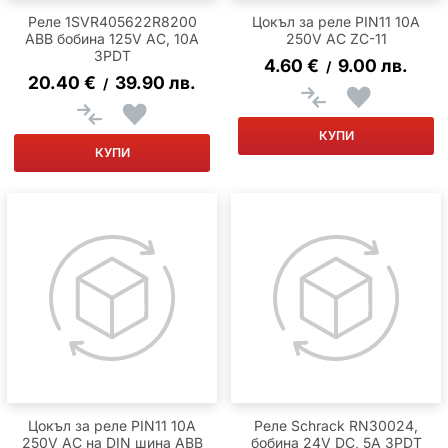
Реле 1SVR405622R8200
Цокъл за реле PIN11 10A
ABB бобина 125V AC, 10A
250V AC ZC-11
3PDT
4.60
€
9.00
лв.
/
20.40
€
39.90
лв.
/
КУПИ
КУПИ
Цокъл за реле PIN11 10A
Реле Schrack RN30024,
250V AC на DIN шина ABB
бобина 24V DC, 5A 3PDT