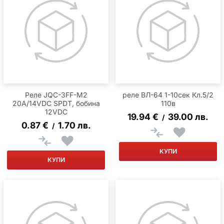
Реле JQC-3FF-M2
реле ВЛ-64 1-10сек Кл.5/2
20A/14VDC SPDT, бобина
110в
12VDC
19.94
€
39.00
лв.
/
0.87
€
1.70
лв.
/
КУПИ
КУПИ