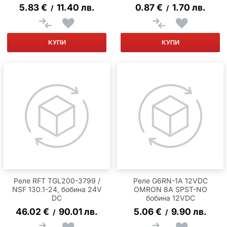
5.83
€
11.40
лв.
0.87
€
1.70
лв.
/
/
КУПИ
КУПИ
Реле RFT TGL200-3799 /
Реле G6RN-1A 12VDC
NSF 130.1-24, бобина 24V
OMRON 8A SPST-NO
DC
бобина 12VDC
46.02
€
90.01
лв.
5.06
€
9.90
лв.
/
/