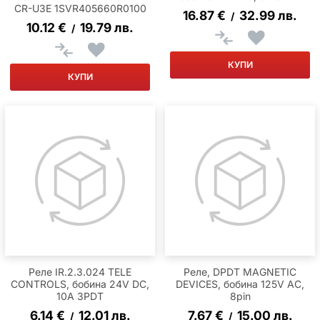
CR-U3E 1SVR405660R0100
16.87
€
32.99
лв.
/
10.12
€
19.79
лв.
/
КУПИ
КУПИ
Реле IR.2.3.024 TELE
Реле, DPDT MAGNETIC
CONTROLS, бобина 24V DC,
DEVICES, бобина 125V AC,
10A 3PDT
8pin
6.14
€
12.01
лв.
7.67
€
15.00
лв.
/
/