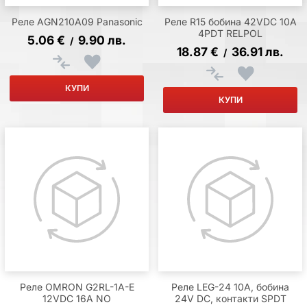
Реле AGN210A09 Panasonic
Реле R15 бобина 42VDC 10A
4PDT RELPOL
5.06
€
9.90
лв.
/
18.87
€
36.91
лв.
/
КУПИ
КУПИ
Реле OMRON G2RL-1A-E
Реле LEG-24 10A, бобина
12VDC 16A NO
24V DC, контакти SPDT