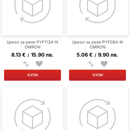
Цокъл за реле PYF113A-N
Цокъл за реле PYF08A-N
OMRON
OMRON
8.13
€
15.90
лв.
5.06
€
9.90
лв.
/
/
КУПИ
КУПИ