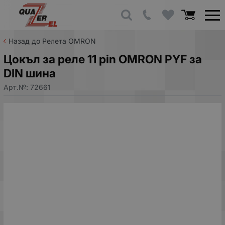
Назад до Релета OMRON
Цокъл за реле 11 pin OMRON PYF за
DIN шина
Арт.№:
72661