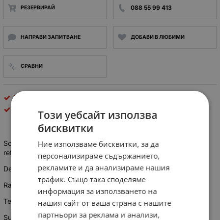
088 55 99 413
РЕЗЕРВИРАЙ
НАПРАВИ ЗАПИТВАНЕ
ДОБАВИ В ЛЮБИМИ
СРАВНИ
Релета
OMRON
Този уебсайт използва
бисквитки
Ние използваме бисквитки, за да
Screw terminal 11 blade relay bases moulded in black flame
retardant material.
персонализираме съдържанието,
рекламите и да анализираме нашия
Designed to clip on to 35mm din rail to EN 50 022.
трафик. Също така споделяме
Rated 380V AC at 10A.
информация за използването на
Temperature range -45°C to +70°C.
нашия сайт от ваша страна с нашите
партньори за реклама и анализи,
Suitable for MY3 series relays.