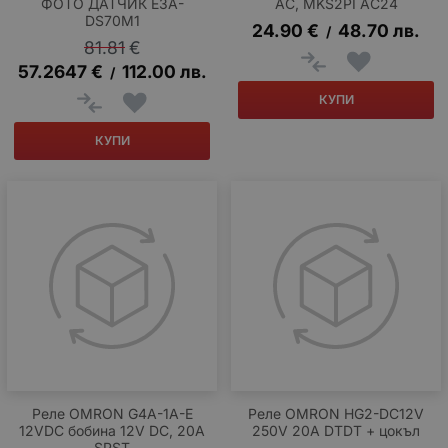
ФОТО ДАТЧИК E3A-
AC, MKS2PI AC24
DS70M1
24.90
€
48.70
лв.
/
81.81
€
57.2647
€
112.00
лв.
/
КУПИ
КУПИ
Реле OMRON G4A-1A-E
Реле OMRON HG2-DC12V
12VDC бобина 12V DC, 20A
250V 20A DTDT + цокъл
SPST