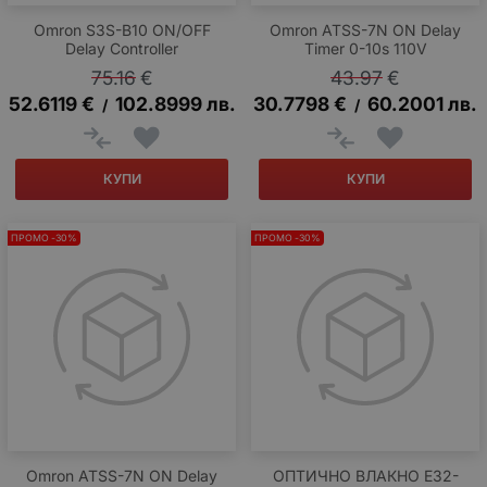
Omron S3S-B10 ON/OFF
Omron ATSS-7N ON Delay
Delay Controller
Timer 0-10s 110V
75.16
€
43.97
€
52.6119
€
102.8999
лв.
30.7798
€
60.2001
лв.
/
/
КУПИ
КУПИ
ПРОМО -30%
ПРОМО -30%
Omron ATSS-7N ON Delay
ОПТИЧНО ВЛАКНО E32-