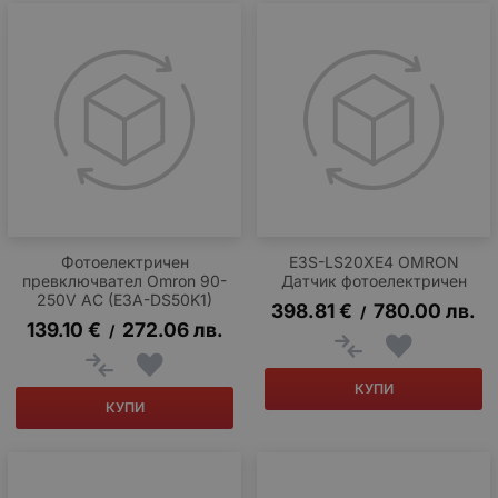
Фотоелектричен
E3S-LS20XE4 OMRON
превключвател Omron 90-
Датчик фотоелектричен
250V AC (E3A-DS50K1)
398.81
€
780.00
лв.
/
139.10
€
272.06
лв.
/
КУПИ
КУПИ