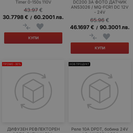
Timer 0-150s 110V
DC200 ЗА ФОТО ДАТЧИК
AN53026 / MQ-FCR1 DC 12V
43.97
€
- 24V
30.7798
€
60.2001
лв.
/
65.96
€
46.1697
€
90.3001
лв.
/
КУПИ
КУПИ
ПРОМО -30%
НОВ ПРОДУКТ
ДИФУЗЕН РЕФЛЕКТОРЕН
Реле 10A DPDT, бобина 24V