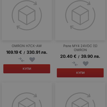
OMRON H7CX-AW
Реле MY4 24VDC (S)
OMRON
169.19
€
330.91
лв.
/
20.40
€
39.90
лв.
/
КУПИ
КУПИ