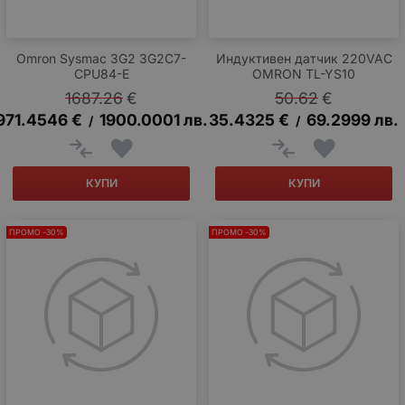
Omron Sysmac 3G2 3G2C7-
Индуктивен датчик 220VAC
CPU84-E
OMRON TL-YS10
1687.26
€
50.62
€
971.4546
€
1900.0001
лв.
35.4325
€
69.2999
лв.
/
/
КУПИ
КУПИ
ПРОМО -30%
ПРОМО -30%