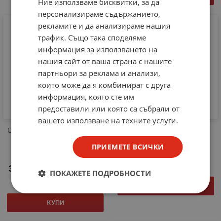
Ние използваме бисквитки, за да
персонализираме съдържанието,
рекламите и да анализираме нашия
трафик. Също така споделяме
информация за използването на
нашия сайт от ваша страна с нашите
партньори за реклама и анализи,
които може да я комбинират с друга
информация, която сте им
предоставили или която са събрали от
вашето използване на техните услуги.
OMRON Пътен изключвател
Цокъл за реле 11 pin
Японски с 6 бутона в
OMRON PYF за DIN шина
ПРИЕМЕТЕ ВСИЧКИ
редица 6VB, D4, T, NPG,
15.10
€
29.53
лв.
/
превключвател
330.00
€
645.42
лв.
/
ПОКАЖЕТЕ ПОДРОБНОСТИ
КУПИ
КУПИ