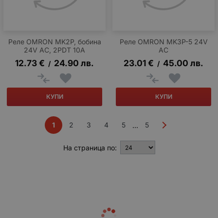
Реле OMRON MK2P, бобина
Реле OMRON MK3P-5 24V
24V AC, 2PDT 10A
AC
12.73
€
24.90
лв.
23.01
€
45.00
лв.
/
/
КУПИ
КУПИ
1
2
3
4
5
5
...
На страница по: