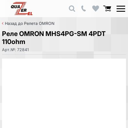
Назад до Релета OMRON
Реле OMRON MHS4PG-SM 4PDT
110ohm
Арт.№:
72841