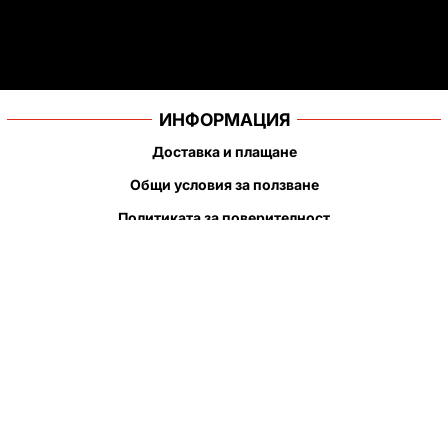
ИНФОРМАЦИЯ
Доставка и плащане
Общи условия за ползване
Политиката за поверителност
Политика за използване на бисквитки
При възникване на спор, свързан с покупка онлайн, можете
да ползвате сайта ОРС
Вашите права
Отказ от сделка
За нас
Полезни връзки