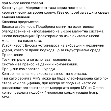
при много ниски товари.
Конструкция: Моделите от тази серия често са в
херметически затворен корпус (Sealed type) за защита срещу
външни влияния.
Ключови предимства
Висока стабилност: Подобрена магнитна ефективност
благодарение на използването на E-core магнитна система.
Ниска консумация: Проектирано за изключително ниска
мощност на намотката.
Устойчивост: Висока устойчивост на вибрации и механични
удари, което го прави подходящо за индустриална среда.
Приложение
Този тип релета се използват основно в:
Системи за пренос на данни и комуникации.
Прецизни измервателни уреди.
Контролни панели с висока плътност на монтажа.
Тъй като серията MHS може да бъде класифицирана като по-
стара или специфична, при нужда от подмяна често се
разглеждат алтернативи от модерната серия MY на Omron,
която предлага подобни 4-полюсни конфигурации (напр.
MY4).