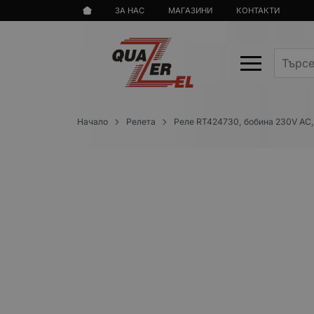
ЗА НАС
МАГАЗИНИ
КОНТАКТИ
Начало
Релета
Реле RT424730, бобина 230V AC