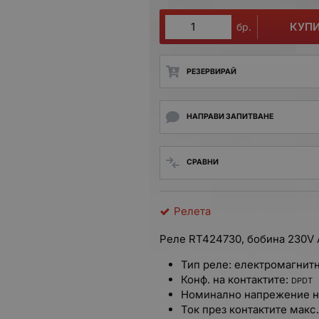
КУП
бр.
РЕЗЕРВИРАЙ
НАПРАВИ ЗАПИТВАНЕ
СРАВНИ
Релета
Реле RT424730, бобина 230V 
Тип реле: електромагнит
Конф. на контактите:
DPDT
Номинално напрежение на
Ток през контактите макс.