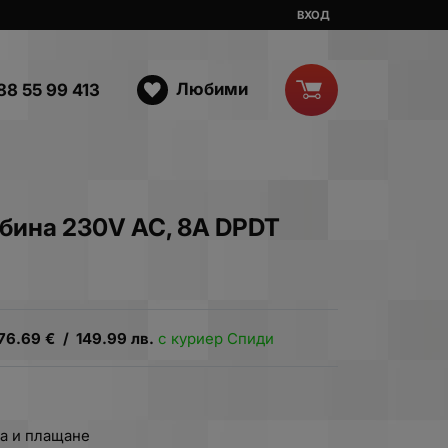
ВХОД
Любими
88 55 99 413
обина 230V AC, 8A DPDT
76.69
€
/
149.99
лв.
с куриер Спиди
а и плащане