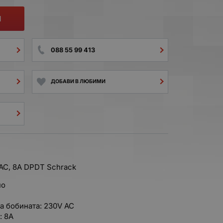
И
088 55 99 413
ДОБАВИ В ЛЮБИМИ
AC, 8A DPDT Schrack
но
 бобината: 230V AC
: 8A