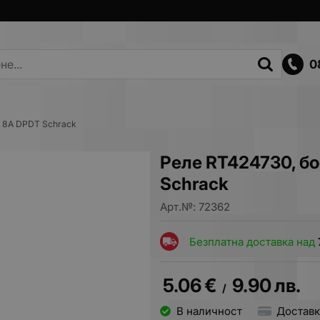
0
, 8A DPDT Schrack
Реле RT424730, б
Schrack
Арт.№:
72362
Безплатна доставка над
5.06
€
9.90
лв.
/
В наличност
Доставк