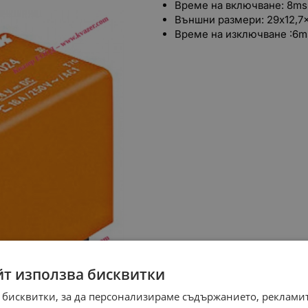
Време на включване: 8ms
Външни размери: 29x12,7
Време на изключване :6m
йт използва бисквитки
 бисквитки, за да персонализираме съдържанието, рекламит