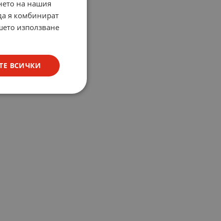
нето на нашия
 да я комбинират
ашето използване
ТЕ ВСИЧКИ