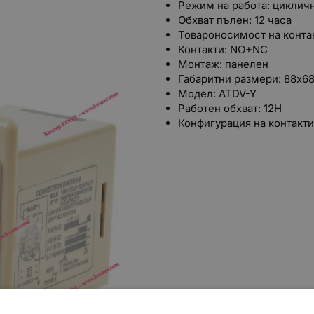
Режим на работа: циклич
Обхват пълен: 12 часа
Товароносимост на контак
Контакти: NO+NC
Монтаж: панелен
Габаритни размери: 88x
Модел: ATDV-Y
Работен обхват: 12H
Конфигурация на контакт