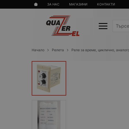
ЗА НАС
МАГАЗИНИ
КОНТАКТИ
Начало
Релета
Реле за време, циклично, аналог