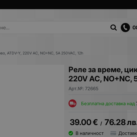
0
ово, ATDV-Y, 220V AC, NO+NC, 5A 250VAC, 12h
Реле за време, ци
220V AC, NO+NC, 
Арт.№:
72665
Безплатна доставка над
39.00
€
76.28
лв
/
В наличност
Доставк