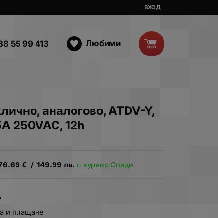
ВХОД
Любими
88 55 99 413
клично, аналогово, ATDV-Y,
5A 250VAC, 12h
76.69
€
/
149.99
лв.
с куриер Спиди
.
а и плащане