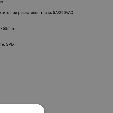
но
тите при резистивен товар: 5A/250VAC
68x58mm
ите: SPDT