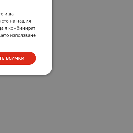
е и да
нето на нашия
 да я комбинират
ашето използване
ТЕ ВСИЧКИ