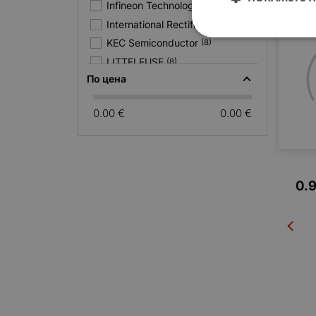
Infineon Technologies
(55)
International Rectifier
(39)
KEC Semiconductor
(8)
LITTELFUSE
(8)
По цена
Matsushita
(6)
Microchip
(7)
0.00 €
0.00 €
Mitsubishi Electric
(3)
Corporation
NEC
(21)
ON Semiconductor
(66)
0.
Osram
(2)
PANASONIC
(8)
Philips
(60)
ROHM
(12)
SAMSUNG
(1)
Sanken Semiconductor
(30)
SANYO Semiconductor
(37)