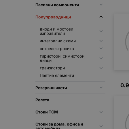
Пасивни компоненти
Полупроводници
диоди и мостови
изправители
интегрални схеми
оптоелектроника
тиристори, симистори,
диаци
транзистори
Пелтие елементи
0.
Резервни части
Релета
Стоки TCM
Стоки за дома, офиса и
автомобила