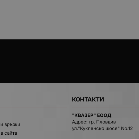
КОНТАКТИ
"КВАЗЕР" ЕООД
Адрес: гр. Пловдив
и връзки
ул."Кукленско шосе" No.12
на сайта