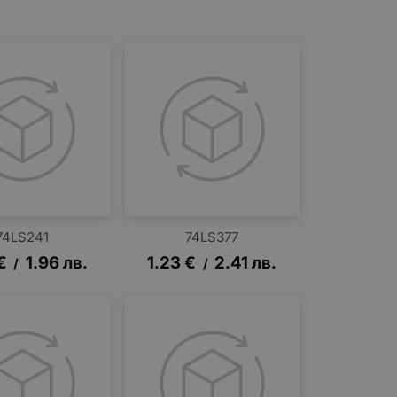
74LS241
74LS377
€
1.96
лв.
1.23
€
2.41
лв.
/
/