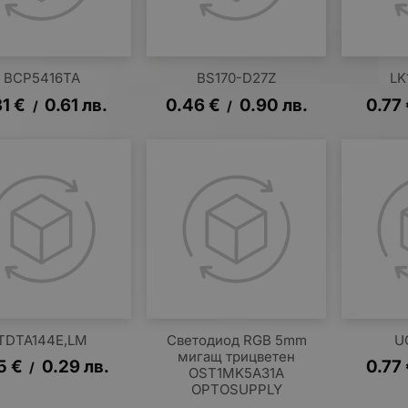
BCP5416TA
BS170-D27Z
LK
31
€
0.61
лв.
0.46
€
0.90
лв.
0.77
/
/
TDTA144E,LM
Светодиод RGB 5mm
U
мигащ трицветен
5
€
0.29
лв.
0.77
/
OST1MK5A31A
OPTOSUPPLY