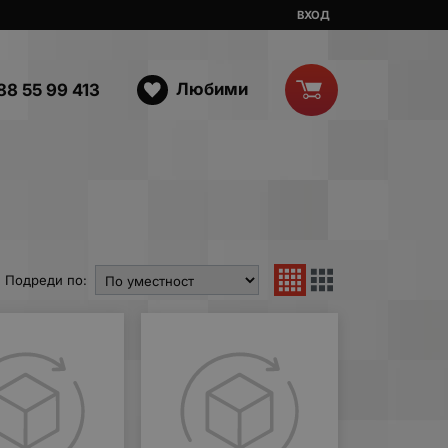
ВХОД
Любими
88 55 99 413
Подреди по: