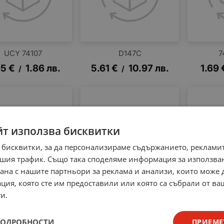
UCY 74107
D147C
7
95
€
1.86
лв.
5.61
€
10.97
лв.
1.69
/
/
йт използва бисквитки
 бисквитки, за да персонализираме съдържанието, рекламит
шия трафик. Също така споделяме информация за използва
рана с нашите партньори за реклама и анализи, които може
ция, която сте им предоставили или която са събрали от в
и.
74LS154N
74LS378N
68
€
7.20
лв.
1.12
€
2.19
лв.
1.18
/
/
ПОДРОБНОСТИ
ПРИЕМЕ