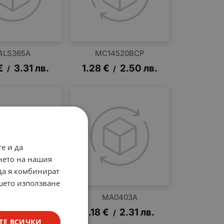
4LS365A
MC14520BCP
€
3.31
лв.
1.28
€
2.50
лв.
/
/
е и да
нето на нашия
 да я комбинират
ашето използване
MC3302P
MA0403A
€
2.31
лв.
1.18
€
2.31
лв.
/
/
ТЕ ВСИЧКИ