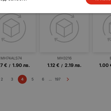
MH74ALS74
MH3216
97
€
1.90
лв.
1.12
€
2.19
лв.
1.00
/
/
2
3
4
5
6
197
...