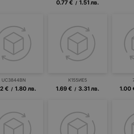
0.77
€
1.51
лв.
/
UC3844BN
К155ИЕ5
92
€
1.80
лв.
1.69
€
3.31
лв.
1.00
/
/