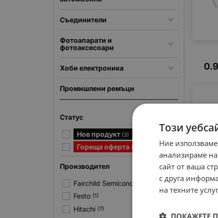
Съединители
Фотоапарати и
фотоаксесоари
0.
Хоби електроника
Промишлени ремъци
Статус
Този уебса
Нов продукт
(3)
Ние използваме
Гореща оферта
(2)
анализираме на
сайт от ваша ст
Производител
с друга информа
Fairchild Semiconductor
(29)
на техните услуг
Festo
(1)
3.
Hitachi
(7)
ПОКАЖЕТЕ 