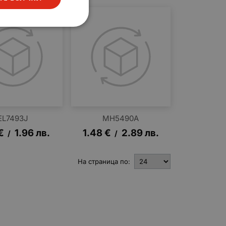
EL7493J
MH5490A
€
1.96
лв.
1.48
€
2.89
лв.
/
/
На страница по: