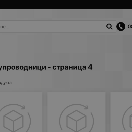
0
упроводници - страница 4
одукта