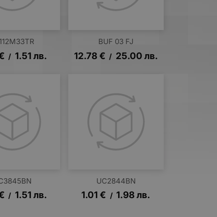
112M33TR
BUF 03 FJ
€
1.51
лв.
12.78
€
25.00
лв.
/
/
C3845BN
UC2844BN
€
1.51
лв.
1.01
€
1.98
лв.
/
/