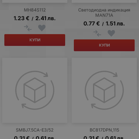
MH84S112
Светодиодна индикация
MAN71A
1.23
€
2.41
лв.
/
0.77
€
1.51
лв.
/
КУПИ
КУПИ
SMBJ7.5CA-E3/52
BC817DPN,115
0.31
€
0.61
лв.
0.31
€
0.61
лв.
/
/