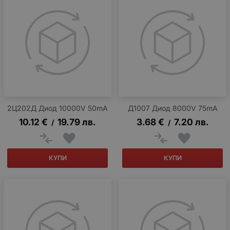
2Ц202Д Диод 10000V 50mA
Д1007 Диод 8000V 75mA
10.12
€
19.79
лв.
3.68
€
7.20
лв.
/
/
КУПИ
КУПИ