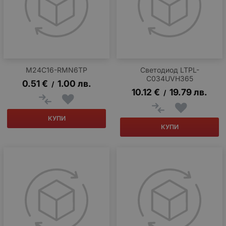
M24C16-RMN6TP
Светодиод LTPL-
C034UVH365
0.51
€
1.00
лв.
/
10.12
€
19.79
лв.
/
КУПИ
КУПИ