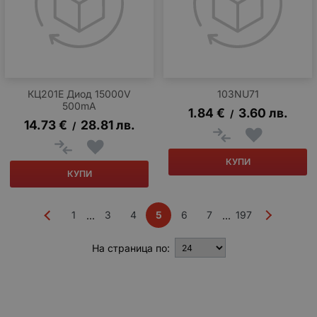
КЦ201Е Диод 15000V
103NU71
500mA
1.84
€
3.60
лв.
/
14.73
€
28.81
лв.
/
КУПИ
КУПИ
1
3
4
5
6
7
197
...
...
На страница по: