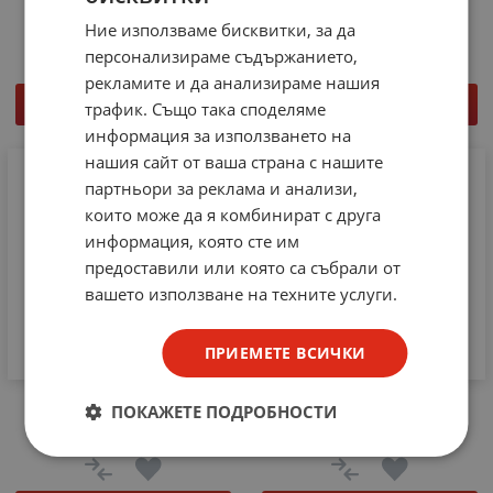
5.06
€
9.90
лв.
0.61
€
1.19
лв.
Ние използваме бисквитки, за да
/
/
персонализираме съдържанието,
рекламите и да анализираме нашия
КУПИ
КУПИ
трафик. Също така споделяме
информация за използването на
нашия сайт от ваша страна с нашите
партньори за реклама и анализи,
които може да я комбинират с друга
информация, която сте им
предоставили или която са събрали от
вашето използване на техните услуги.
ПРИЕМЕТЕ ВСИЧКИ
M2732AFI
TMS2732A-20JL
ПОКАЖЕТЕ ПОДРОБНОСТИ
6.60
€
12.91
лв.
4.60
€
9.00
лв.
/
/