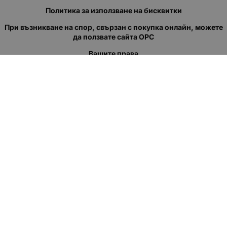
Политика за използване на бисквитки
При възникване на спор, свързан с покупка онлайн, можете
да ползвате сайта ОРС
Вашите права
Отказ от сделка
За нас
Полезни връзки
Карта на сайта
Контакти
КОНТАКТИ
"КВАЗЕР" ЕООД
Адрес: гр. Пловдив
ул."Кукленско шосе" No.12
Ел. поща (препиши, не копирай):
salеs:at:kvazer.cоm