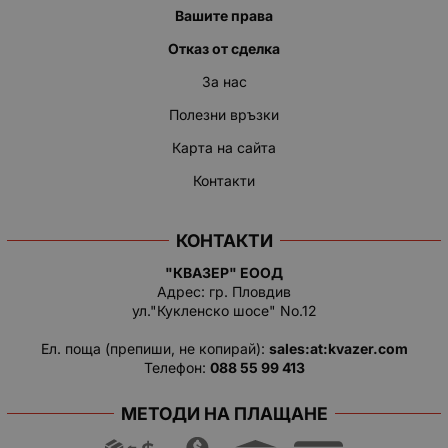
Вашите права
Отказ от сделка
За нас
Полезни връзки
Карта на сайта
Контакти
КОНТАКТИ
"КВАЗЕР" ЕООД
Адрес: гр. Пловдив
ул."Кукленско шосе" No.12
Ел. поща (препиши, не копирай):
salеs:at:kvazer.cоm
Телефон:
088 55 99 413
МЕТОДИ НА ПЛАЩАНЕ