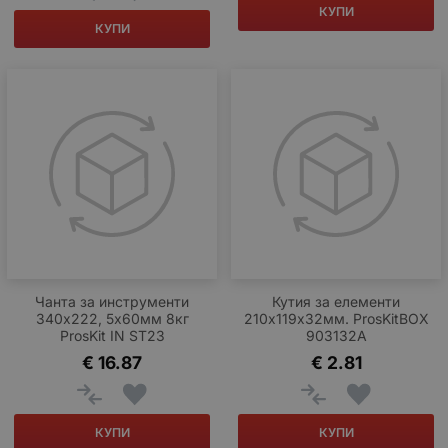
КУПИ
КУПИ
Чанта за инструменти
Кутия за елементи
340х222, 5х60мм 8кг
210х119х32мм. ProsKitВОХ
ProsKit IN SТ23
903132А
€
16.87
€
2.81
КУПИ
КУПИ