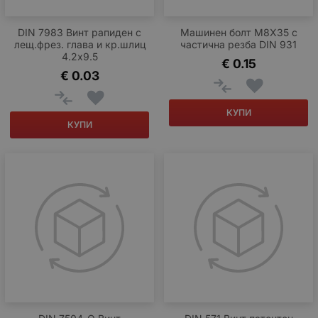
DIN 7983 Винт рапиден с
Машинен болт М8Х35 с
лещ.фрез. глава и кр.шлиц
частична резба DIN 931
4.2х9.5
€
0.15
€
0.03
КУПИ
КУПИ