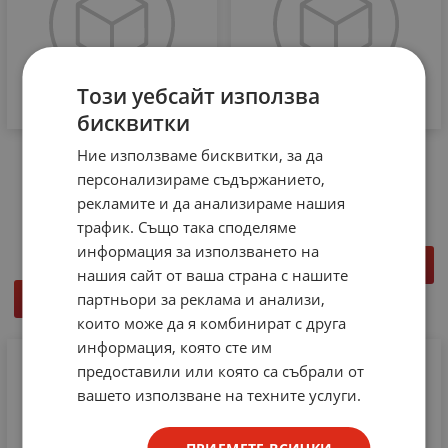
Този уебсайт използва
бисквитки
DIN 7504-P Винт
ТЕФЛОНОВА ЛЕНТА
Ние използваме бисквитки, за да
самопробивен с
12мм*10м*0.075мм синя
персонализираме съдържанието,
фрезенкова глава
€
0.31
рекламите и да анализираме нашия
3.9x32mm PH
трафик. Също така споделяме
€
0.04
информация за използването на
КУПИ
нашия сайт от ваша страна с нашите
партньори за реклама и анализи,
КУПИ
които може да я комбинират с друга
информация, която сте им
предоставили или която са събрали от
вашето използване на техните услуги.