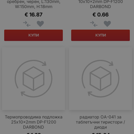
оребрен, черен, L:130mm,
10x10x2mm DP-F1200
W:150mm, H:18mm
DARBOND
€
16.87
€
0.66
КУПИ
КУПИ
Термопроводима подложка
радиатор ОА-041 за
25x10x2mm DP-F1200
таблетъчни тиристори /
DARBOND
диоди