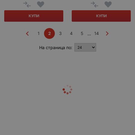
КУПИ
КУПИ
1
2
3
4
5
14
...
На страница по: