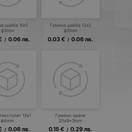
а шайба 10x1
Гумена шайба 12x2
ф3mm
ф2mm
€
0.06
лв.
0.03
€
0.06
лв.
/
/
текстолит 13x1
Гумено краче
ф4mm
20x9x3mm
€
0.06
лв.
0.15
€
0.29
лв.
/
/