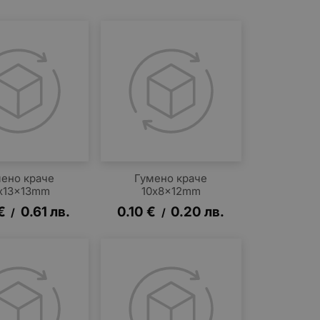
ено краче
Гумено краче
x13x13mm
10x8x12mm
€
0.61
лв.
0.10
€
0.20
лв.
/
/