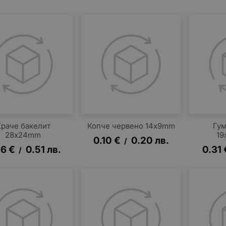
Краче бакелит
Копче червено 14x9mm
Гум
28x24mm
19
0.10
€
0.20
лв.
/
26
€
0.51
лв.
0.31
/