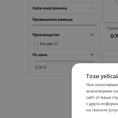
Хоби електроника
Промишлени ремъци
Гуме
Производител
0.1
Pro'sKit
(2)
По цена
0.00 €
0.00 €
Този уебса
Ние използваме
анализираме на
сайт от ваша ст
с друга информа
на техните услуг