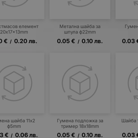
стмасов елемент
Метална шайба за
Гумен
20x17x13mm
шпула ф22mm
0
€
0.20
лв.
0.05
€
0.10
лв.
0.03
/
/
мена шайба 11x2
Гумена подложка за
Шайба 
ф5mm
тример 18x18mm
03
€
0.06
лв.
0.05
€
0.10
лв.
0.03
/
/