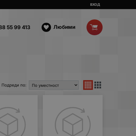
ВХОД
Любими
88 55 99 413
Подреди по: