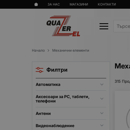
ЗА НАС
МАГАЗИНИ
КОНТАКТИ
Начало
Механични елементи
Мех
Филтри
315 Про
Автоматика
Аксесоари за PC, таблети,
телефони
Антени
Видеонаблюдение