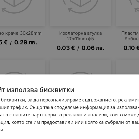
но краче 30x28mm
Изолаторна втулка
Пластм
20x11mm ф5
бобин
5
€
0.29
лв.
/
0.03
€
0.06
лв.
0.10
/
йт използва бисквитки
 бисквитки, за да персонализираме съдържанието, рекламит
шия трафик. Също така споделяме информация за използва
рана с нашите партньори за реклама и анализи, които може
ция, която сте им предоставили или която са събрали от в
Гумено краче
Гумено краче черно
Гумен
и.
18x13x9mm
34х13mm