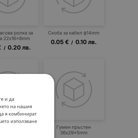
асова ролка за
Скоба за кабел ф14mm
а 22x16x8mm
0.05
€
0.10
лв.
/
€
0.20
лв.
/
е и да
нето на нашия
 да я комбинират
ашето използване
о краче черно
Гумен пръстен
11х11mm
36x29x5mm