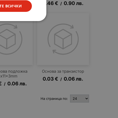
€
0.29
лв.
0.46
€
0.90
лв.
/
/
ТЕ ВСИЧКИ
ова подложка
Основа за транзистор
4x11x3mm
0.03
€
0.06
лв.
/
€
0.06
лв.
/
На страница по: