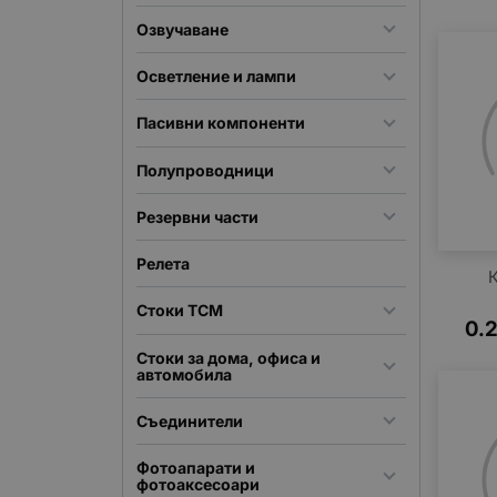
Озвучаване
Осветление и лампи
Пасивни компоненти
Полупроводници
Резервни части
Релета
Стоки TCM
0.
Стоки за дома, офиса и
автомобила
Съединители
Фотоапарати и
фотоаксесоари