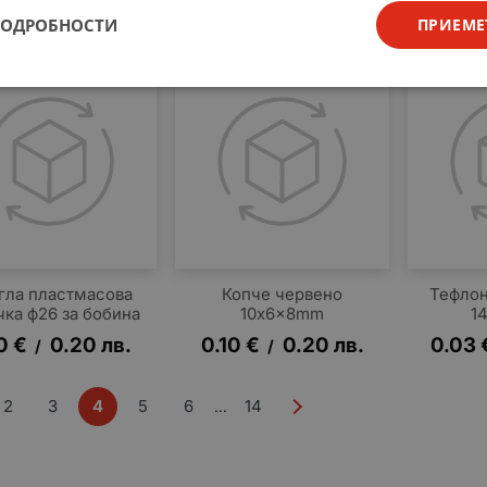
5
€
0.29
лв.
0.15
€
0.29
лв.
0.15
/
/
ПОДРОБНОСТИ
ПРИЕМЕ
гла пластмасова
Копче червено
Тефлон
чка ф26 за бобина
10x6x8mm
1
0
€
0.20
лв.
0.10
€
0.20
лв.
0.03
/
/
2
3
4
5
6
14
...