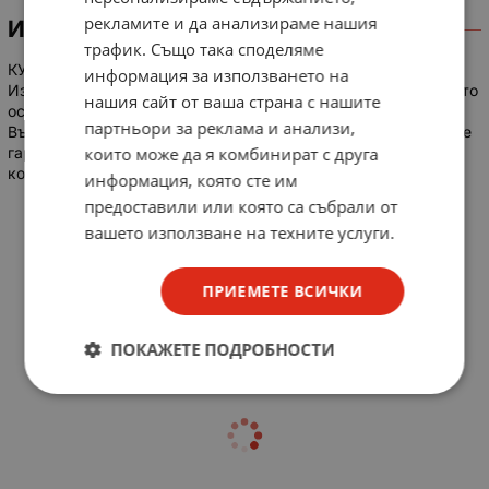
рекламите и да анализираме нашия
ИНФОРМАЦИЯ
трафик. Също така споделяме
КУФАР / ЧАНТА ЗА ИНСТРУМЕНТИ ПРОСКИТ
SТ23
информация за използването на
Изработени от лек и издръжлив полиестер (400х300D), който
нашия сайт от ваша страна с нашите
осигурява допълнителна здравина и комфорт при носене.
партньори за реклама и анализи,
Вътрешни стени са направени от твърда пластмаса, за да се
които може да я комбинират с друга
гарантира, че няма да се получат усуквания или огъване,
когато чантата е напълно заредена с инструменти.
информация, която сте им
предоставили или която са събрали от
максимално
L
W(mm
H(mm)
вашето използване на техните услуги.
натоварване
(mm)
)
8Kg
340
222.5
60
ПРИЕМЕТЕ ВСИЧКИ
ПОКАЖЕТЕ ПОДРОБНОСТИ