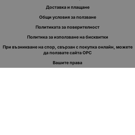
Доставка и плащане
Общи условия за ползване
Политиката за поверителност
Политика за използване на бисквитки
При възникване на спор, свързан с покупка онлайн, можете
да ползвате сайта ОРС
Вашите права
Отказ от сделка
За нас
Полезни връзки
Карта на сайта
Контакти
КОНТАКТИ