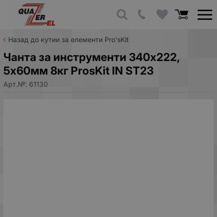
Назад до кутии за елементи Pro'sKit
Чанта за инструменти 340х222,
5х60мм 8кг ProsKit IN SТ23
Арт.№:
61130