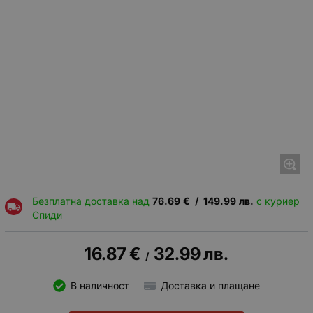
Безплатна доставка над
76.69
€
/
149.99
лв.
с куриер
Спиди
16.87
€
32.99
лв.
/
В наличност
Доставка и плащане